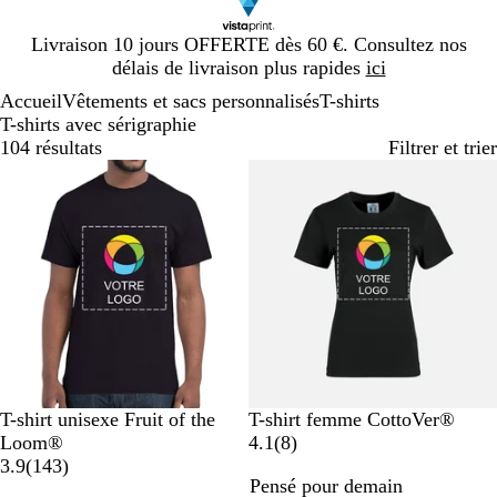
Diapositive
Livraison 10 jours OFFERTE dès 60 €. Consultez nos
1
délais de livraison plus rapides
ici
sur
Accueil
Vêtements et sacs personnalisés
T-shirts
1
T-shirts avec sérigraphie
104 résultats
Filtrer et trier
Best-seller
N
B
B
G
O
N
B
B
R
O
T-shirt unisexe Fruit of the
T-shirt femme CottoVer®
o
l
l
r
r
o
l
l
o
r
a
Loom®
4.1
(
8
)
i
e
e
i
a
a
i
e
e
u
a
v
3.9
(
143
)
Pensé pour demain
r
u
u
s
n
v
r
u
u
g
n
i