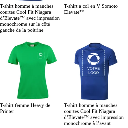
B
V
R
N
B
B
B
G
B
R
T-shirt homme à manches
T-shirt à col en V Somoto
l
e
o
o
l
l
l
r
l
o
courtes Cool Fit Niagara
Elevate™
e
r
u
i
e
a
a
i
e
u
d’Elevate™ avec impression
u
t
g
r
u
c
n
s
u
g
monochrome sur le côté
p
e
m
k
c
c
m
e
gauche de la poitrine
o
a
h
a
m
r
i
r
m
i
n
i
e
n
é
n
e
e
V
N
G
G
B
B
N
O
J
B
T-shirt femme Heavy de
T-shirt homme à manches
e
o
r
r
l
l
o
r
a
l
Printer
courtes Cool Fit Niagara
r
i
i
i
a
e
i
a
u
e
d’Elevate™ avec impression
t
r
s
s
n
u
r
n
n
u
monochrome à l’avant