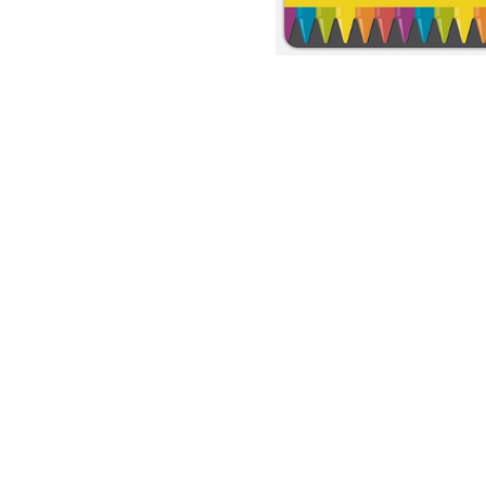
nt
nt