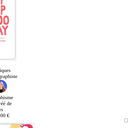
iques
graphiste
phisme
réé de
es
,00 €