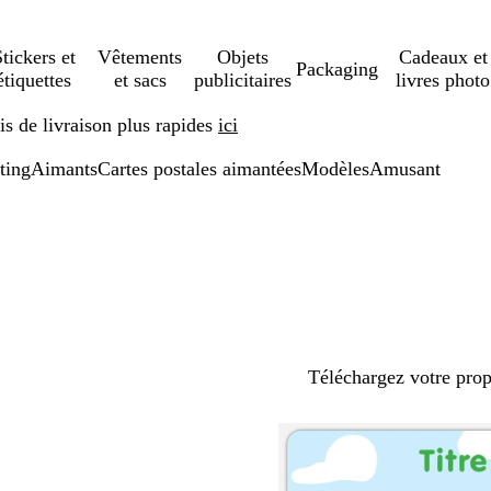
tickers et
Vêtements
Objets
Cadeaux et
Packaging
étiquettes
et sacs
publicitaires
livres photo
s de livraison plus rapides
ici
ting
Aimants
Cartes postales aimantées
Modèles
Amusant
Téléchargez votre pro