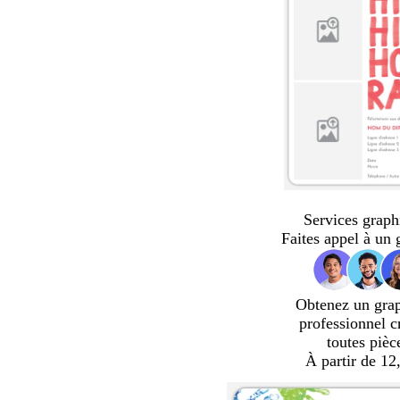
Services graph
Faites appel à un 
Obtenez un gra
professionnel c
toutes pièc
À partir de 12