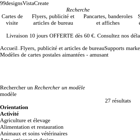
99designs
VistaCreate
Cartes de
Flyers, publicité et
Pancartes, banderoles
S
visite
articles de bureau
et affiches
Diapositive
Livraison 10 jours OFFERTE dès 60 €. Consultez nos délai
1
sur
Accueil
Flyers, publicité et articles de bureau
Supports marke
1
...
Modèles de cartes postales aimantées - amusant
Rechercher un
modèle
27 résultats
Filtres
Orientation
Activité
Agriculture et élevage
Alimentation et restauration
Animaux et soins vétérinaires