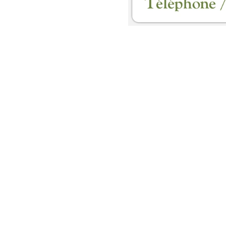
nt
nt