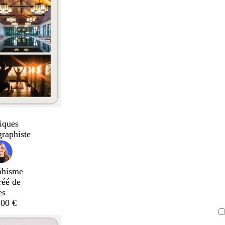
iques
graphiste
phisme
réé de
es
,00 €