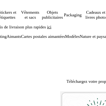
tickers et
Vêtements
Objets
Cadeaux et
Packaging
étiquettes
et sacs
publicitaires
livres photo
s de livraison plus rapides
ici
ting
Aimants
Cartes postales aimantées
Modèles
Nature et pays
Téléchargez votre pro