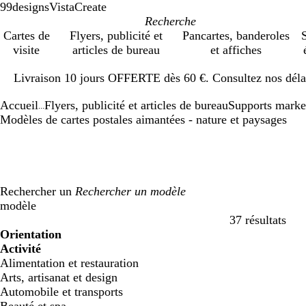
99designs
VistaCreate
Cartes de
Flyers, publicité et
Pancartes, banderoles
S
visite
articles de bureau
et affiches
Diapositive
Livraison 10 jours OFFERTE dès 60 €. Consultez nos délai
1
sur
Accueil
Flyers, publicité et articles de bureau
Supports marke
1
...
Modèles de cartes postales aimantées - nature et paysages
Rechercher un
modèle
37 résultats
Filtres
Orientation
Activité
Alimentation et restauration
Arts, artisanat et design
Automobile et transports