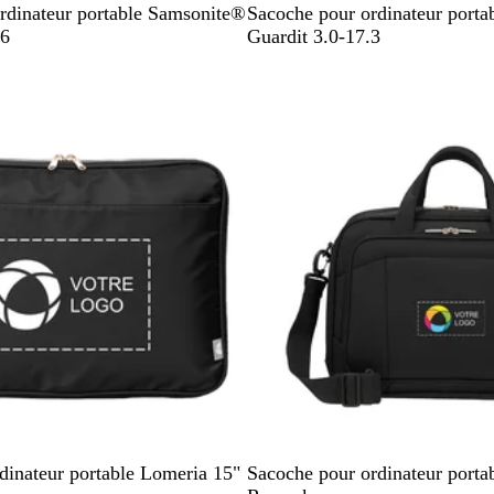
N
rdinateur portable Samsonite®
Sacoche pour ordinateur port
o
.6
Guardit 3.0-17.3
i
r
N
B
V
dinateur portable Lomeria 15"
Sacoche pour ordinateur port