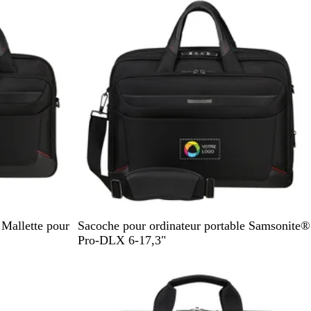
N
Mallette pour
Sacoche pour ordinateur portable Samsonite®
o
Pro-DLX 6-17,3"
i
r