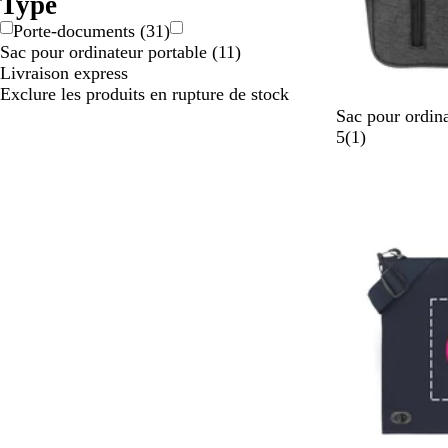
Type
Matériau
Porte-documents
(
31
)
Sac pour ordinateur portable
(
11
)
Livraison express
Exclure les produits en rupture de stock
G
G
Sac pour ordin
r
r
A
5
(
1
)
i
i
v
s
s
i
f
c
s
o
l
n
a
c
i
é
r