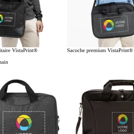
N
taire VistaPrint®
Sacoche premium VistaPrint®
o
main
i
r