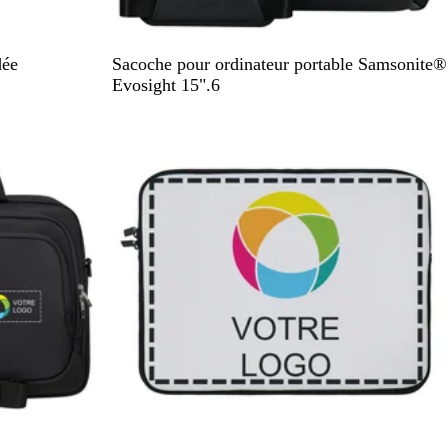
i
n
é
N
B
dée
Sacoche pour ordinateur portable Samsonite®
o
l
Evosight 15".6
i
e
r
u