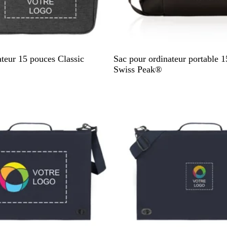
N
ateur 15 pouces Classic
Sac pour ordinateur portable 1
o
Swiss Peak®
i
r