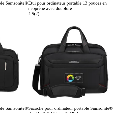
B
able Samsonite®
Étui pour ordinateur portable 13 pouces en
l
néoprène avec doublure
a
a
4.5
(
2
)
n
v
c
i
s
N
B
V
able Samsonite®
Sacoche pour ordinateur portable Samsonite®