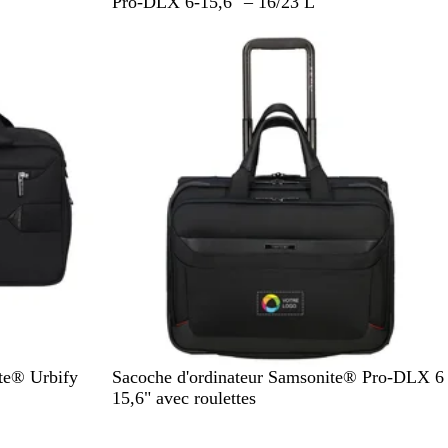
o
l
e
Pro-DLX 6-15,6" – 16/23 L
i
e
r
r
u
t
N
te® Urbify
Sacoche d'ordinateur Samsonite® Pro-DLX 6
o
15,6" avec roulettes
i
r