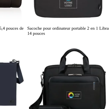
G
G
5,4 pouces de
Sacoche pour ordinateur portable 2 en 1 Libra
r
r
14 pouces
i
i
s
s
a
c
n
h
t
i
h
n
r
é
a
c
i
t
e
c
h