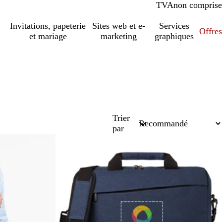
TVA
comprise
non comprise
Invitations, papeterie
Sites web et e-
Services
Offres
et mariage
marketing
graphiques
Trier
par
Best-seller