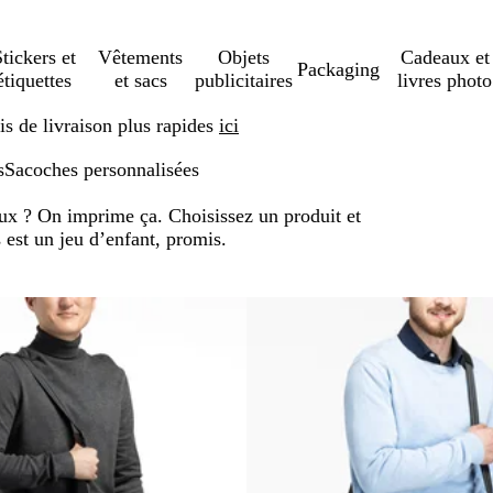
tickers et
Vêtements
Objets
Cadeaux et
Packaging
étiquettes
et sacs
publicitaires
livres photo
s de livraison plus rapides
ici
s
Sacoches personnalisées
ux ? On imprime ça. Choisissez un produit et
 est un jeu d’enfant, promis.
er aux résultats filtrés
Nouveau