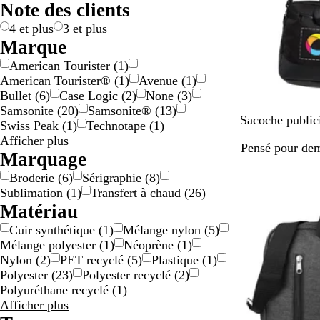
Note des clients
c
/
o
e
a
n
4 et plus
3 et plus
r
Marque
g
American Tourister
(
1
)
e
American Tourister®
(
1
)
Avenue
(
1
)
n
Bullet
(
6
)
Case Logic
(
2
)
None
(
3
)
t
Samsonite
(
20
)
Samsonite®
(
13
)
N
B
G
Sacoche publici
Swiss Peak
(
1
)
Technotape
(
1
)
o
l
r
Résultats
Afficher plus
Pensé pour de
i
e
i
pour
Marquage
r
u
s
Marque
Broderie
(
6
)
Sérigraphie
(
8
)
Sublimation
(
1
)
Transfert à chaud
(
26
)
Matériau
Cuir synthétique
(
1
)
Mélange nylon
(
5
)
Mélange polyester
(
1
)
Néoprène
(
1
)
Nylon
(
2
)
PET recyclé
(
5
)
Plastique
(
1
)
Polyester
(
23
)
Polyester recyclé
(
2
)
Polyuréthane recyclé
(
1
)
Résultats
Afficher plus
pour