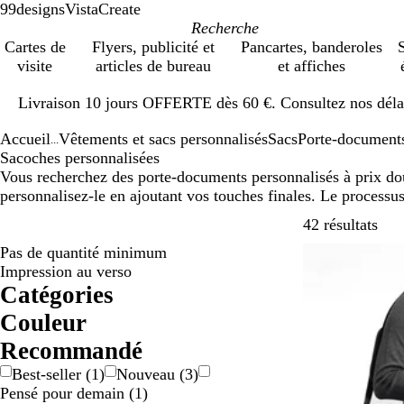
99designs
VistaCreate
Cartes de
Flyers, publicité et
Pancartes, banderoles
S
visite
articles de bureau
et affiches
Diapositive
Livraison 10 jours OFFERTE dès 60 €. Consultez nos délai
1
sur
Accueil
Vêtements et sacs personnalisés
Sacs
Porte-document
1
...
Sacoches personnalisées
Vous recherchez des porte-documents personnalisés à prix do
personnalisez-le en ajoutant vos touches finales. Le processus
Pass
42 résultats
Pas de quantité minimum
Impression au verso
Catégories
Couleur
B
B
G
G
M
N
R
V
Recommandé
l
l
r
r
a
o
o
e
Best-seller
(
1
)
Nouveau
(
3
)
a
e
i
i
r
i
u
r
Pensé pour demain
(
1
)
n
u
s
s
r
r
g
t