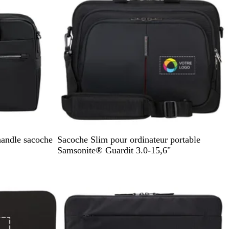
N
andle sacoche
Sacoche Slim pour ordinateur portable
o
Samsonite® Guardit 3.0-15,6"
i
r