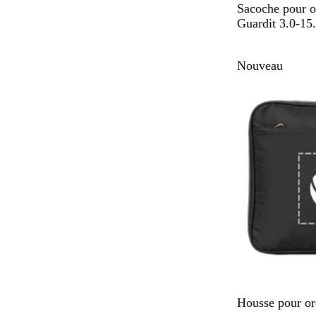
N
Sacoche pour o
o
Guardit 3.0-15
i
r
Nouveau
N
Housse pour or