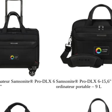
m
P
a
I
r
N
i
n
e
N
inateur Samsonite® Pro-DLX 6
Samsonite® Pro-DLX 6-15,6" 
o
"
ordinateur portable – 9 L
i
r