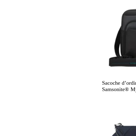
N
Sacoche d’ordi
o
Samsonite® My
i
r