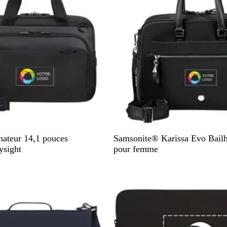
N
N
nateur 14,1 pouces
Samsonite® Karissa Evo Bailh
o
u
sight
pour femme
i
i
Nouveau
r
t
s
b
l
e
u