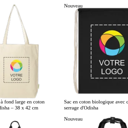
i
i
i
a
e
Nouveau
r
v
s
n
u
e
c
m
a
r
i
n
e
N
B
B
B
R
 à fond large en coton
Sac en coton biologique avec 
o
l
l
e
o
disha – 38 x 42 cm
serrage d'Odisha
i
a
e
i
u
Nouveau
r
n
u
g
g
c
r
e
e