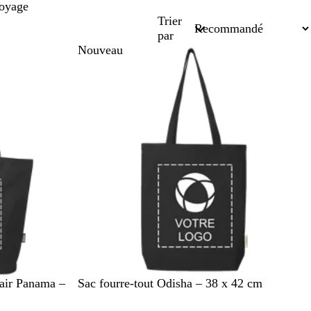
voyage
Trier
par
Nouveau
N
B
G
R
B
lair Panama –
Sac fourre-tout Odisha – 38 x 42 cm
o
l
r
o
l