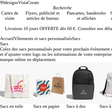
99designs
VistaCreate
Cartes de
Flyers, publicité et
Pancartes, banderoles
S
visite
articles de bureau
et affiches
Diapositive
Livraison 10 jours OFFERTE dès 60 €. Consultez nos délai
1
sur
Accueil
Vêtements et sacs personnalisés
Sacs
1
Sacs
Créez des sacs personnalisés pour votre prochain évènement o
et d’ajouter votre logo ou les informations de votre entreprise.
marque même en déplacement.
Diapositives
1
à
8
sur
10
Sacs en toile
Sacs en papier
Sacs à dos
Sacs à