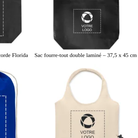
N
B
corde Florida
Sac fourre-tout double laminé – 37,5 x 45 cm
o
l
i
a
r
n
c