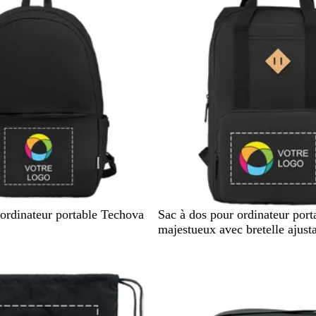
o
i
N
D
A
B
 ordinateur portable Techova
Sac à dos pour ordinateur port
o
u
s
l
majestueux avec bretelle ajust
i
n
s
e
r
e
o
u
r
t
i