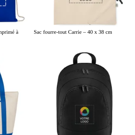
B
mprimé à
Sac fourre-tout Carrie – 40 x 38 cm
e
i
g
e