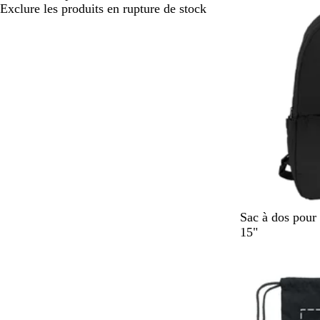
Type
Exclure les produits en rupture de stock
e
o
l
i
N
B
Sac à dos pour
o
r
15"
i
u
r
n
c
l
a