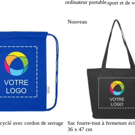
ordinateur portable
sport et de 
sser aux résultats filtrés
Nouveau
N
O
G
B
B
ecyclé avec cordon de serrage
Sac fourre-tout à fermeture éc
o
l
r
l
l
36 x 47 cm