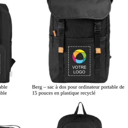
N
able
Berg – sac à dos pour ordinateur portable de
o
able
15 pouces en plastique recyclé
i
r