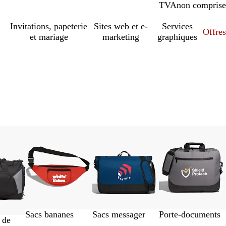
TVA
comprise
non comprise
Invitations, papeterie
Sites web et e-
Services
Offres
et mariage
marketing
graphiques
Sacs bananes
Sacs messager
Porte-documents
 de