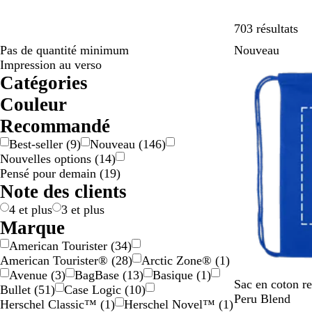
Pa
703 résultats
Pas de quantité minimum
Nouveau
Impression au verso
Catégories
Couleur
B
B
B
G
G
J
M
N
O
R
R
V
V
M
Recommandé
e
l
l
r
r
a
a
o
r
o
o
e
i
u
Best-seller
(
9
)
Nouveau
(
146
)
i
a
e
i
i
u
r
i
a
s
u
r
o
l
Nouvelles options
(
14
)
g
n
u
s
s
n
r
r
n
e
g
t
l
t
Pensé pour demain
(
19
)
e
c
/
e
o
g
e
e
i
Note des clients
a
/
n
e
t
c
r
d
o
4 et plus
3 et plus
g
o
l
Marque
e
r
o
American Tourister
(
34
)
n
é
r
American Tourister®
(
28
)
Arctic Zone®
(
1
)
t
e
Avenue
(
3
)
BagBase
(
13
)
Basique
(
1
)
B
B
R
N
B
Sac en coton r
Bullet
(
51
)
Case Logic
(
10
)
l
e
o
o
l
Peru Blend
Herschel Classic™
(
1
)
Herschel Novel™
(
1
)