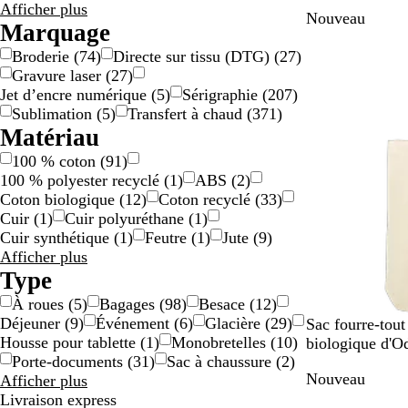
e
i
u
i
a
Résultats
Afficher plus
Nouveau
u
g
g
r
n
pour
Marquage
r
e
e
c
Marque
Broderie
(
74
)
Directe sur tissu (DTG)
(
27
)
o
Gravure laser
(
27
)
i
Jet d’encre numérique
(
5
)
Sérigraphie
(
207
)
Sublimation
(
5
)
Transfert à chaud
(
371
)
Matériau
100 % coton
(
91
)
100 % polyester recyclé
(
1
)
ABS
(
2
)
Coton biologique
(
12
)
Coton recyclé
(
33
)
Cuir
(
1
)
Cuir polyuréthane
(
1
)
Cuir synthétique
(
1
)
Feutre
(
1
)
Jute
(
9
)
Résultats
Afficher plus
pour
Type
Matériau
À roues
(
5
)
Bagages
(
98
)
Besace
(
12
)
Déjeuner
(
9
)
Événement
(
6
)
Glacière
(
29
)
N
R
B
B
N
Sac fourre-tout
Housse pour tablette
(
1
)
Monobretelles
(
10
)
a
o
l
l
o
biologique d'O
Porte-documents
(
31
)
Sac à chaussure
(
2
)
t
u
e
a
i
Nouveau
Résultats
Afficher plus
u
g
u
n
r
pour
Livraison express
r
e
r
c