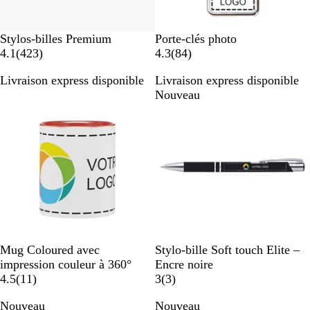
B
B
Stylos-billes Premium
Porte-clés photo
l
a
l
a
4.1
(
423
)
4.3
(
84
)
a
v
a
v
Livraison express disponible
Livraison express disponible
n
i
n
i
Best-seller
Nouveau
c
s
c
s
B
B
B
B
B
N
G
V
V
B
Mug Coloured avec
Stylo-bille Soft touch Elite –
l
l
l
l
l
o
r
e
i
l
impression couleur à 360°
Encre noire
a
a
a
a
a
a
i
i
r
o
e
a
4.5
(
11
)
3
(
3
)
n
n
n
n
n
v
r
s
t
l
u
v
Nouveau
Nouveau
c
c
c
c
c
i
c
f
e
i