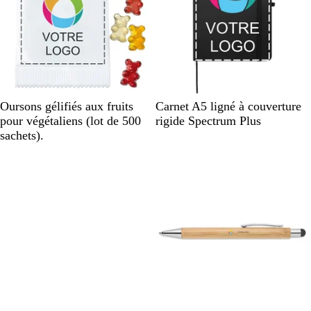
u
i
t
B
N
J
R
O
B
Oursons gélifiés aux fruits
Carnet A5 ligné à couverture
l
o
a
o
r
l
pour végétaliens (lot de 500
rigide Spectrum Plus
a
i
u
s
a
a
sachets).
n
r
n
e
n
n
c
e
g
c
e