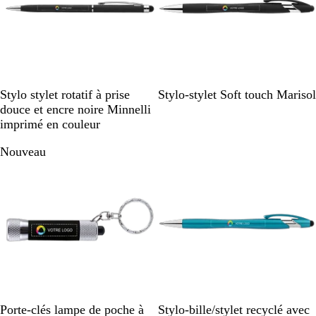
n
N
B
G
B
R
N
B
B
J
R
Stylo stylet rotatif à prise
Stylo-stylet Soft touch Marisol
o
l
r
l
o
o
l
l
a
o
douce et encre noire Minnelli
i
e
i
e
u
i
e
e
u
u
imprimé en couleur
r
u
s
u
g
r
u
u
n
g
Nouveau
f
e
p
f
e
e
o
â
o
n
l
n
c
e
c
é
é
N
B
B
G
V
B
B
D
A
R
Porte-clés lampe de poche à
Stylo-bille/stylet recyclé avec