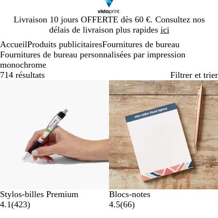
Diapositive
Livraison 10 jours OFFERTE dès 60 €. Consultez nos
1
délais de livraison plus rapides
ici
sur
Accueil
Produits publicitaires
Fournitures de bureau
1
Fournitures de bureau personnalisées par impression
monochrome
714 résultats
Filtrer et trier
Best-seller
Nouvelles options
B
Stylos-billes Premium
Blocs-notes
l
a
a
4.1
(
423
)
4.5
(
66
)
a
v
v