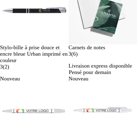
c
é
N
G
V
V
B
Stylo-bille à prise douce et
Carnets de notes
o
r
e
i
l
a
encre bleue Urban imprimé en
3
(
6
)
i
i
r
o
e
v
couleur
Livraison express disponible
r
s
t
l
u
a
i
3
(
2
)
Pensé pour demain
c
f
e
v
s
Nouveau
Nouveau
l
o
t
i
a
n
f
s
i
c
o
r
é
n
c
é