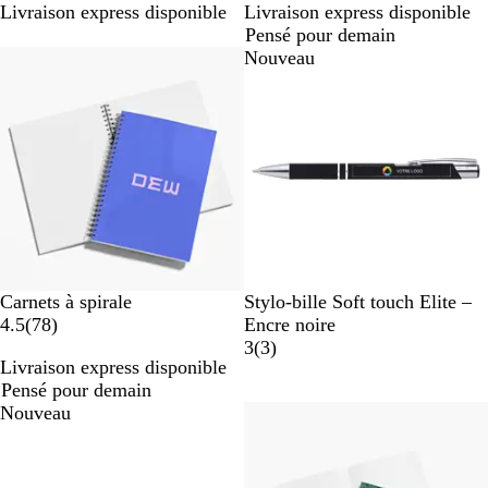
Livraison express disponible
Livraison express disponible
n
i
i
Pensé pour demain
c
s
s
Best-seller
Nouveau
N
G
V
V
B
Carnets à spirale
Stylo-bille Soft touch Elite –
a
o
r
e
i
l
4.5
(
78
)
Encre noire
v
i
i
r
o
e
a
3
(
3
)
Livraison express disponible
i
r
s
t
l
u
v
Pensé pour demain
s
c
f
e
i
Nouveau
l
o
t
s
a
n
f
i
c
o
r
é
n