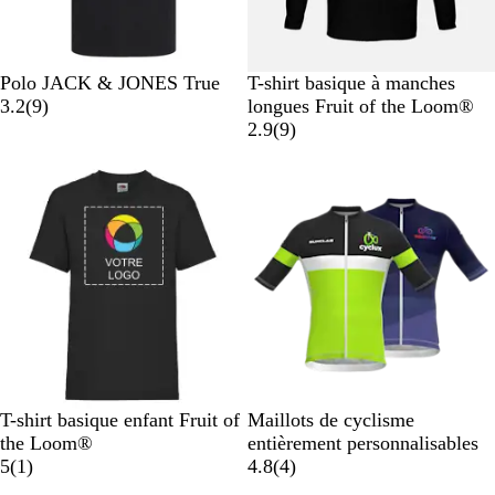
l
a
l
N
A
B
O
B
N
B
R
B
Polo JACK & JONES True
T-shirt basique à manches
o
u
l
r
l
a
o
l
o
l
3.2
(
9
)
longues Fruit of the Loom®
i
b
a
a
e
v
i
a
u
e
a
2.9
(
9
)
r
e
n
n
u
i
r
n
g
u
v
r
c
g
a
s
c
e
i
g
e
z
s
i
v
u
n
i
r
e
f
N
B
B
G
R
T-shirt basique enfant Fruit of
Maillots de cyclisme
o
l
l
r
o
the Loom®
entièrement personnalisables
i
a
e
i
u
A
a
5
(
1
)
4.8
(
4
)
r
n
u
s
g
v
v