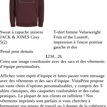
e
é
i
é
i
f
l
l
e
A
B
T
O
B
N
G
J
B
O
Sweat à capuche unisexe
T-shirt femme Valueweight
u
l
a
r
l
o
r
a
l
r
JACK & JONES Cosy
Fruit of the Loom®,
b
a
u
a
e
a
i
i
u
e
a
5
(
2
)
impression à l'encre poitrine
e
n
p
n
u
v
r
s
n
u
n
gauche et dos
Pensé pour demain
r
c
e
g
a
i
c
e
r
g
1
2
3
4
26
g
e
z
s
h
t
o
e
Accéder
Accéder
Accéder
Accéder
Accéder
Créez une image coordonnée avec des sacs et des vêtements
i
v
u
i
o
i
à
à
à
à
à
d’équipe personnalisés.
n
i
r
n
u
la
la
la
la
la
e
f
é
r
page
page
page
page
page
Affichez votre esprit d’équipe et faites passer votre message
n
avec des vêtements et des sacs d’équipe. VistaPrint propose
e
un vaste choix d’options personnalisables, y compris des T-
s
shirts classiques, des casquettes confortables et des cabas
o
pratiques. La plupart de nos clients en raffolent ! Nos
l
vêtements imprimés sont parfaits si vous cherchez à
harmoniser vos tenues de travail ou à donner de la cohérence