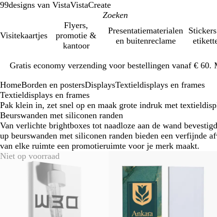
99designs van Vista
VistaCreate
Flyers,
Presentatiematerialen
Stickers
Visitekaartjes
promotie &
en buitenreclame
etikett
kantoor
Dia
Gratis economy verzending voor bestellingen vanaf € 60. 
1
van
Home
Borden en posters
Displays
Textieldisplays en frames
1
Textieldisplays en frames
Pak klein in, zet snel op en maak grote indruk met textieldisp
Beurswanden met siliconen randen
Van verlichte brightboxes tot naadloze aan de wand bevestig
up beurswanden met siliconen randen bieden een verfijnde a
van elke ruimte een promotieruimte voor je merk maakt.
Niet op voorraad
Nieuwe opties