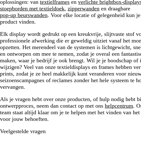
oplossingen: van
textielframes
en
verlichte brightbox-display
stoepborden met textieldoek
,
zipperwanden
en draagbare
pop-up beurswanden
. Voor elke locatie of gelegenheid kun je
product vinden.
Elk display wordt gedrukt op een kreukvrije, slijtvaste stof v
professionele afwerking die er geweldig uitziet vanaf het m
opzetten. Het merendeel van de systemen is lichtgewicht, sne
en ontworpen om mee te nemen, zodat je overal een fantastis
maken, waar je bedrijf je ook brengt. Wil je je boodschap of 
wijzigen? Veel van onze textieldisplays en frames hebben ve
prints, zodat je ze heel makkelijk kunt veranderen voor nieu
seizoenscampagnes of reclames zonder het hele systeem te h
vervangen.
Als je vragen hebt over onze producten, of hulp nodig hebt bi
ontwerpproces, neem dan contact op met ons
helpcentrum
. O
team staat altijd klaar om je te helpen met het vinden van het 
voor jouw behoeften.
Veelgestelde vragen