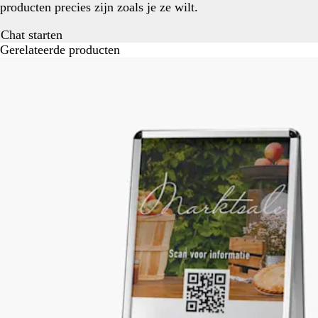
producten precies zijn zoals je ze wilt.
Chat starten
Gerelateerde producten
Dia's
1
t/m
1
van
1