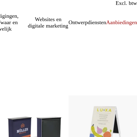
Incl. btw
Excl. btw
igingen,
Websites en
fwaar en
Ontwerpdiensten
Aanbiedinge
digitale marketing
elijk