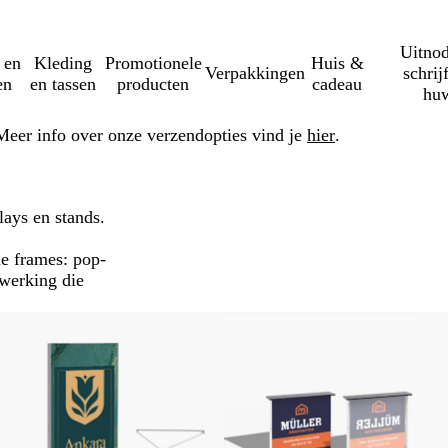
Uitnod
 en
Kleding
Promotionele
Huis &
Verpakkingen
schrij
en
en tassen
producten
cadeau
huw
Meer info over onze verzendopties vind je
hier
.
lays en stands.
de frames: pop-
fwerking die