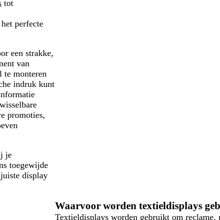
s
tot
 het perfecte
oor een strakke,
oment van
l te monteren
che indruk kunt
informatie
rwisselbare
we promoties,
oeven
j je
ns toegewijde
juiste display
Waarvoor worden textieldisplays ge
Textieldisplays worden gebruikt om reclame, 