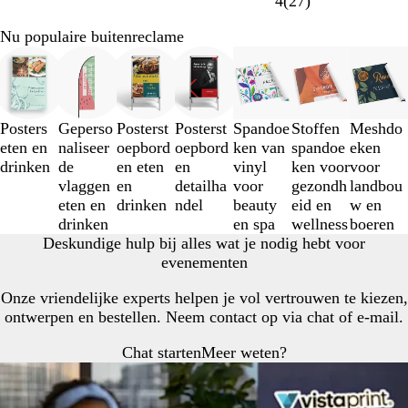
4
(
27
)
Nu populaire buitenreclame
Dia's
1
t/m
3
Posters
Geperso
Posterst
Posterst
Spandoe
Stoffen
Meshdo
van
eten en
naliseer
oepbord
oepbord
ken van
spandoe
eken
7
drinken
de
en eten
en
vinyl
ken voor
voor
vlaggen
en
detailha
voor
gezondh
landbou
eten en
drinken
ndel
beauty
eid en
w en
drinken
en spa
wellness
boeren
Deskundige hulp bij alles wat je nodig hebt voor
evenementen
Onze vriendelijke experts helpen je vol vertrouwen te kiezen,
ontwerpen en bestellen. Neem contact op via chat of e-mail.
Chat starten
Meer weten?