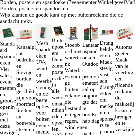
Borden, posters en spandoeken
Evenementen
Winkelgevel
Mar
Borden, posters en spandoeken
Wijs klanten de goede kant op met buitenreclame die de
aandacht trekt.
Dia's
Nieuwe opties
Nieuwe opties
Nieuwe opties
Nieuwe opties
Nieuwe o
1
t/m
Buite
Drang
Mesh
Standa
Lantaar
Stoepb
2
npost
Kanaalpl
Automa
hekdo
spando
ard
nspand
ord met
van
ers
aat
gneten
eken
eken
spando
oeken
waterta
8
Duur
bedrukk
Maak
Maak
UV-,
eken
Outdoo
nk
zame
en
van je
stevig
wind-
Vier
r
Waterb
poste
Stevige
voertuig
vast
en
sales,
promoti
estendi
rs die
borden
een
aan
weerbe
evene
emateri
ge
in
die
rijdende
drangh
stendig
menten
aal op
buitenr
alle
geschikt
reclame
ekken
en de
en
ooghoo
eclame
weers
zijn voor
die
om
beste
grootse
gte dat
die
omsta
sportfaci
makkelij
merke
opties
openin
je
bestand
ndigh
liteiten
k aan te
n en
voor
gen
boodsc
is tegen
eden
en
brengen
sponso
buiten
met
hap dag
regen,
opval
bouwpla
en te
rs te
evene
deze
en
wind en
len.
atsen en
verwijde
promo
mente
stevige
nacht
nog