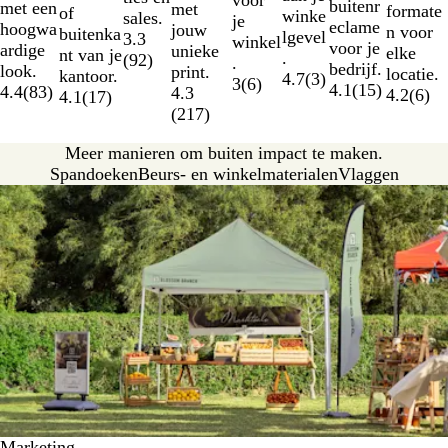
buitenr
met een
met
formate
of
winke
sales.
je
eclame
hoogwa
jouw
n voor
buitenka
lgevel
3.3
winkel
voor je
ardige
unieke
elke
nt van je
.
(
92
)
.
bedrijf.
look.
print.
locatie.
kantoor.
4.7
(
3
)
3
(
6
)
4.1
(
15
)
4.4
(
83
)
4.3
4.2
(
6
)
4.1
(
17
)
(
217
)
Meer manieren om buiten impact te maken.
Spandoeken
Beurs- en winkelmaterialen
Vlaggen
Marketing