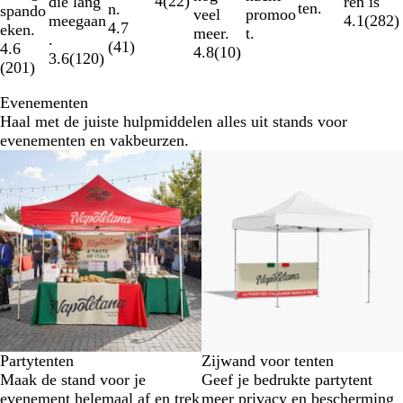
4
(
22
)
die lang
ren is
ten.
n.
spando
promoo
veel
meegaan
4.1
(
282
)
4.7
eken.
t.
meer.
.
(
41
)
4.6
4.8
(
10
)
3.6
(
120
)
(
201
)
Evenementen
Haal met de juiste hulpmiddelen alles uit stands voor
evenementen en vakbeurzen.
Nieuwe opties
Partytenten
Zijwand voor tenten
Maak de stand voor je
Geef je bedrukte partytent
evenement helemaal af en trek
meer privacy en bescherming