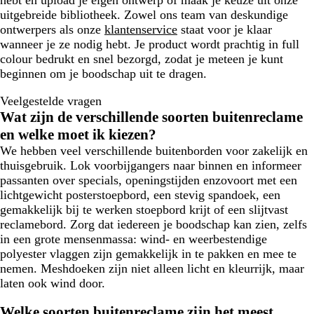
hebt en upload je eigen ontwerp of maak je keuze uit onze
uitgebreide bibliotheek. Zowel ons team van deskundige
ontwerpers als onze
klantenservice
staat voor je klaar
wanneer je ze nodig hebt. Je product wordt prachtig in full
colour bedrukt en snel bezorgd, zodat je meteen je kunt
beginnen om je boodschap uit te dragen.
Veelgestelde vragen
Wat zijn de verschillende soorten buitenreclame
en welke moet ik kiezen?
We hebben veel verschillende buitenborden voor zakelijk en
thuisgebruik. Lok voorbijgangers naar binnen en informeer
passanten over specials, openingstijden enzovoort met een
lichtgewicht posterstoepbord, een stevig spandoek, een
gemakkelijk bij te werken stoepbord krijt of een slijtvast
reclamebord. Zorg dat iedereen je boodschap kan zien, zelfs
in een grote mensenmassa: wind- en weerbestendige
polyester vlaggen zijn gemakkelijk in te pakken en mee te
nemen. Meshdoeken zijn niet alleen licht en kleurrijk, maar
laten ook wind door.
Welke soorten buitenreclame zijn het meest