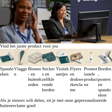
Vind het juiste product voor jou
Dia's
1
t/m
3
Spando
Vlagge
Binnen
Sticker
Visitek
Flyers
Promot
Borden
van
eken
n
- en
s en
aartjes
en
ionele
,
8
buitenb
zelfkle
drukwe
product
posters
orden
vende
rkrecla
en
en
borden
me
spando
eken
Als je nieuws wilt delen, zit je met onze gepersonaliseerde
buitenreclame goed