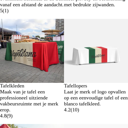
vanaf een afstand de aandacht.
met bedrukte zijwanden.
5
(
1
)
Nieuwe opties
Nieuwe opties
Tafelkleden
Tafellopers
Maak van je tafel een
Laat je merk of logo opvallen
professioneel uitziende
op een eenvoudige tafel of een
vakbeursruimte met je merk
blanco tafelkleed.
erop.
4.2
(
10
)
4.8
(
9
)
Nieuwe opties