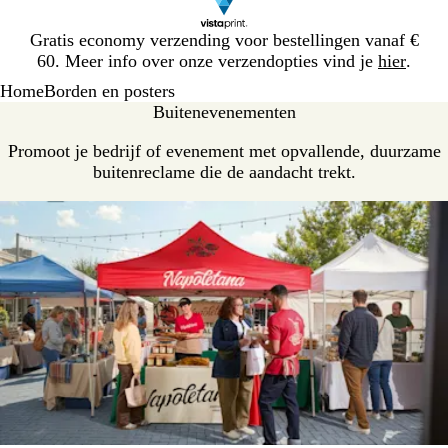
Dia
Gratis economy verzending voor bestellingen vanaf €
1
60. Meer info over onze verzendopties vind je
hier
.
van
Home
Borden en posters
1
Buitenevenementen
Promoot je bedrijf of evenement met opvallende, duurzame
buitenreclame die de aandacht trekt.