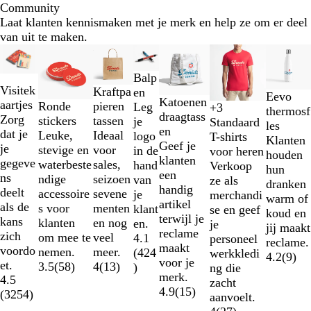
Community
Laat klanten kennismaken met je merk en help ze om er deel
van uit te maken.
Dia's
Nieuwe opties
Nieuwe opties
1
Balp
t/m
Visitek
Kraftpa
en
2
Eevo
Katoenen
aartjes
Ronde
pieren
Leg
+
3
van
thermosf
H
Z
M
K
draagtass
Zorg
stickers
tassen
je
Standaard
7
les
v
w
a
o
en
dat je
Leuke,
Ideaal
logo
T-shirts
Klanten
i
a
r
n
Geef je
je
stevige en
voor
in de
voor heren
houden
d
r
i
i
klanten
gegeve
waterbeste
sales,
hand
Verkoop
hun
t
n
n
een
ns
ndige
seizoen
van
ze als
dranken
e
g
handig
deelt
accessoire
sevene
je
merchandi
warm of
b
s
artikel
als de
s voor
menten
klant
se en geef
koud en
l
b
terwijl je
kans
klanten
en nog
en.
je
jij maakt
a
l
reclame
zich
om mee te
veel
4.1
personeel
reclame.
u
a
maakt
voordo
nemen.
meer.
(
424
werkkledi
4.2
(
9
)
w
u
voor je
et.
3.5
(
58
)
4
(
13
)
)
ng die
w
merk.
4.5
zacht
4.9
(
15
)
(
3254
)
aanvoelt.