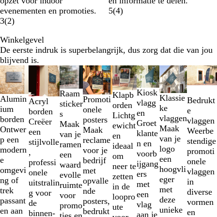
opzet voor indoor
en informatie te delen.
evenementen en promoties.
5
(
4
)
3
(
2
)
Winkelgevel
De eerste indruk is superbelangrijk, dus zorg dat die van jou
blijvend is.
Dia's
Nieuwe opties
Nieuwe opties
Nieuwe opties
Nieuwe opties
1
t/m
Kiosk
Raam
Klapb
Klassie
Alumin
Promoti
Bedrukt
2
Acryl
vlagg
sticker
orden
ke
ium
onele
e
van
borden
en
s
Lichtg
vlaggen
borden
posters
vlaggen
8
Creëer
Groet
Maak
ewicht
Maak
Ontwer
Maak
Weerbe
een
klante
van je
en
van je
p een
reclame
stendige
stijlvolle
n en
ramen
ideaal
logo
modern
voor je
promoti
,
voorb
een
om
een
e
bedrijf
onele
professi
ijgang
waard
neer te
hoogvli
omgevi
met
vlaggen
onele
ers
evolle
zetten
eger
ng of
opvalle
in
uitstralin
met
ruimte
in de
met
trek
nde
diverse
g voor
een
voor
loopro
deze
passant
posters,
vormen
de
vlag
promo
ute
unieke
en aan
bedrukt
en
binnen-
aan je
ties en
voor