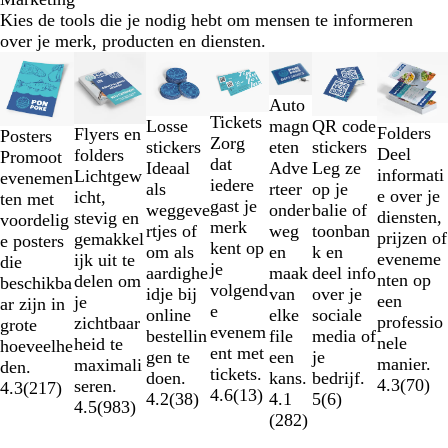
Kies de tools die je nodig hebt om mensen te informeren
over je merk, producten en diensten.
Dia's
Nieuwe opties
Nieuwe opties
Nieuwe opties
1
t/m
Auto
Tickets
2
Losse
magn
QR code
Folders
Flyers en
Posters
Zorg
van
stickers
eten
stickers
Deel
folders
Promoot
dat
7
Ideaal
Adve
Leg ze
informati
Lichtgew
evenemen
iedere
als
rteer
op je
e over je
icht,
ten met
gast je
weggeve
onder
balie of
diensten,
stevig en
voordelig
merk
rtjes of
weg
toonban
prijzen of
gemakkel
e posters
kent op
om als
en
k en
eveneme
ijk uit te
die
je
aardighe
maak
deel info
nten op
delen om
beschikba
volgend
idje bij
van
over je
een
je
ar zijn in
e
online
elke
sociale
professio
zichtbaar
grote
evenem
bestellin
file
media of
nele
heid te
hoeveelhe
ent met
gen te
een
je
manier.
maximali
den.
tickets.
doen.
kans.
bedrijf.
4.3
(
70
)
seren.
4.3
(
217
)
4.6
(
13
)
4.2
(
38
)
4.1
5
(
6
)
4.5
(
983
)
(
282
)