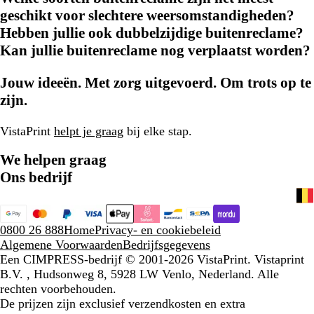
geschikt voor slechtere weersomstandigheden?
Hebben jullie ook dubbelzijdige buitenreclame?
Kan jullie buitenreclame nog verplaatst worden?
Jouw ideeën. Met zorg uitgevoerd. Om trots op te
zijn.
VistaPrint
helpt je graag
bij elke stap.
We helpen graag
Ons bedrijf
0800 26 888
Home
Privacy- en cookiebeleid
Algemene Voorwaarden
Bedrijfsgegevens
Een CIMPRESS-bedrijf
© 2001-2026 VistaPrint. Vistaprint
B.V. , Hudsonweg 8, 5928 LW Venlo, Nederland. Alle
rechten voorbehouden.
De prijzen zijn exclusief verzendkosten en extra