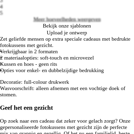
3
4
5
Meer hoeveelheden weergeven
Bekijk onze sjablonen
Upload je ontwerp
Zet geliefde mensen op extra speciale cadeaus met bedrukte
fotokussens met gezicht.
Verkrijgbaar in 2 formaten
2 materiaalopties: soft-touch en microvezel
Kussen en hoes - geen rits
Opties voor enkel- en dubbelzijdige bedrukking
Decoratie:
full-colour drukwerk
Wasvoorschrift:
alleen afnemen met een vochtige doek of
stomen.
Geef het een gezicht
Op zoek naar een cadeau dat zeker voor gelach zorgt? Onze
gepersonaliseerde fotokussens met gezicht zijn de perfecte
mix van grappig en gezellig. Of het nu een familielid, beste