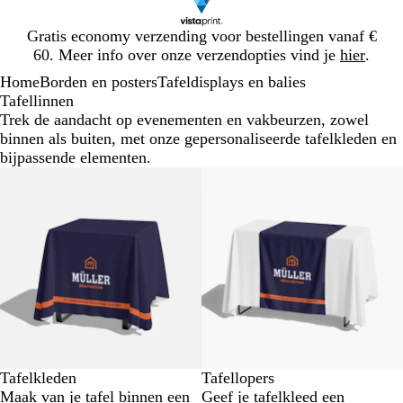
Dia
Gratis economy verzending voor bestellingen vanaf €
1
60. Meer info over onze verzendopties vind je
hier
.
van
Home
Borden en posters
Tafeldisplays en balies
1
Tafellinnen
Trek de aandacht op evenementen en vakbeurzen, zowel
binnen als buiten, met onze gepersonaliseerde tafelkleden en
bijpassende elementen.
Nieuwe opties
Nieuwe opties
Tafelkleden
Tafellopers
Maak van je tafel binnen een
Geef je tafelkleed een