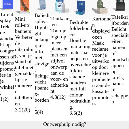
1
t/m
Tafeldi
Baliedi
Tafelkri
2
Tentkaar
Kartonne
Mini
splay
splays
Bedrukte
jtborden
van
ten
n
roll-up
Trek
Highli
folderhoud
Belicht
7
Toon je
displayd
banners
de
ght
ers
specialit
logo op
ozen
Verbeter
aandac
belangr
Houd je
eiten,
meer
Maak
de
ht op
ijke
marketing
namen
plaatsen
reclame
uitstralin
congre
info
materiaal
of
met een
voor je
g van je
ssen of
met
netjes en
boodsch
stijlvol
uitverko
stand of
tijdens
stevige
overzichte
appen
ontwerp
op door
tafel met
promot
,
lijk in
op
aan de
kleinere
gemakke
ies in
lichtge
staande
tafels,
voor- en
producte
lijk te
je
wicht
houders
balies
achterka
n aan de
montere
winkel
Foame
met full
of
nt.
kassa te
n
.
x-
colour
schappe
4.8
(
12
)
promote
tafelbord
1
(
2
)
borden
bedrukkin
n.
n.
en.
.
g.
3.2
(
20
)
5
(
4
)
3.5
(
2
)
Ontwerphulp nodig?