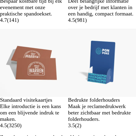
Bespaar kostbare tijd bij elk
Deel belangrijke informatie
evenement met onze
over je bedrijf met klanten in
praktische spandoekset.
een handig, compact formaat.
4.7
(
141
)
4.5
(
981
)
Nieuwe opties
Standaard visitekaartjes
Bedrukte folderhouders
Elke introductie is een kans
Maak je reclamedrukwerk
om een blijvende indruk te
beter zichtbaar met bedrukte
maken.
folderhouders.
4.5
(
3250
)
3.5
(
2
)