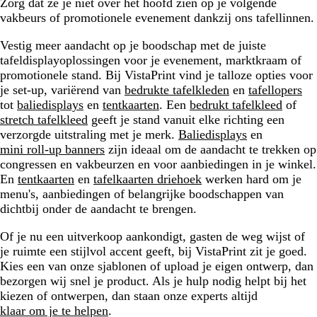
Zorg dat ze je niet over het hoofd zien op je volgende
vakbeurs of promotionele evenement dankzij ons tafellinnen.
Vestig meer aandacht op je boodschap met de juiste
tafeldisplayoplossingen voor je evenement, marktkraam of
promotionele stand. Bij VistaPrint vind je talloze opties voor
je set-up, variërend van
bedrukte tafelkleden
en
tafellopers
tot
baliedisplays
en
tentkaarten
. Een
bedrukt tafelkleed
of
stretch tafelkleed
geeft je stand vanuit elke richting een
verzorgde uitstraling met je merk.
Baliedisplays
en
mini roll-up banners
zijn ideaal om de aandacht te trekken op
congressen en vakbeurzen en voor aanbiedingen in je winkel.
En
tentkaarten
en
tafelkaarten driehoek
werken hard om je
menu's, aanbiedingen of belangrijke boodschappen van
dichtbij onder de aandacht te brengen.
Of je nu een uitverkoop aankondigt, gasten de weg wijst of
je ruimte een stijlvol accent geeft, bij VistaPrint zit je goed.
Kies een van onze sjablonen of upload je eigen ontwerp, dan
bezorgen wij snel je product. Als je hulp nodig helpt bij het
kiezen of ontwerpen, dan staan onze experts altijd
klaar om je te helpen
.