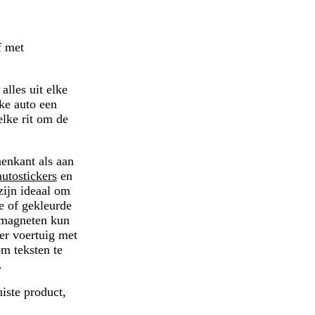
f met
 alles uit elke
lke auto een
elke rit om de
nenkant als aan
autostickers
en
zijn ideaal om
e of gekleurde
tomagneten kun
ter voertuig met
m teksten te
.
uiste product,