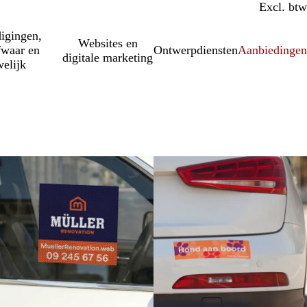
Incl. btw
Excl. btw
igingen,
Websites en
fwaar en
Ontwerpdiensten
Aanbiedinge
digitale marketing
elijk
Nieuwe opties
Nieuwe opties