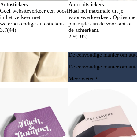
Autostickers
Autoruitstickers
Geef websiteverkeer een boost
Haal het maximale uit je
in het verkeer met
woon-werkverkeer. Opties met
waterbestendige autostickers.
plakzijde aan de voorkant of
3.7
(
44
)
de achterkant.
2.9
(
105
)
De eenvoudige manier om autos
De eenvoudige manier om autos
Meer weten?