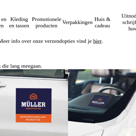
Uitnod
 en
Kleding
Promotionele
Huis &
Verpakkingen
schrij
en
en tassen
producten
cadeau
huw
Meer info over onze verzendopties vind je
hier
.
s die lang meegaan.
Nieuwe opties
Nieuwe opties