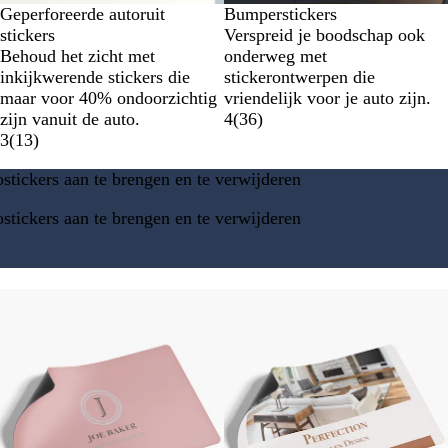
Geperforeerde autoruit
Bumperstickers
stickers
Verspreid je boodschap ook
Behoud het zicht met
onderweg met
inkijkwerende stickers die
stickerontwerpen die
maar voor 40% ondoorzichtig
vriendelijk voor je auto zijn.
zijn vanuit de auto.
4
(
36
)
3
(
13
)
tickers aan te brengen en te verwijderen
tickers aan te brengen en te verwijderen