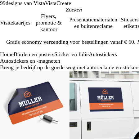
99designs van Vista
VistaCreate
Flyers,
Presentatiematerialen
Stickers
Visitekaartjes
promotie &
en buitenreclame
etikett
kantoor
Dia
Gratis economy verzending voor bestellingen vanaf € 60. 
1
van
Home
Borden en posters
Sticker en folie
Autostickers
1
Autostickers en -magneten
Breng je bedrijf op de goede weg met autoreclame en sticker
Bestseller
Nieuw