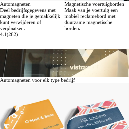
Automagneten
Magnetische voertuigborden
Deel bedrijfsgegevens met
Maak van je voertuig een
magneten die je gemakkelijk
mobiel reclamebord met
kunt verwijderen of
duurzame magnetische
verplaatsen.
borden.
4.1
(
282
)
Automagneten voor elk type bedrijf
Dia's
1
t/m
6
van
6