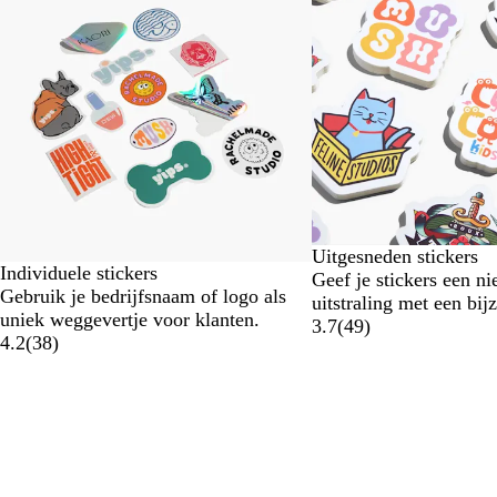
t/m
2
van
4
Uitgesneden stickers
Individuele stickers
Geef je stickers een n
Gebruik je bedrijfsnaam of logo als
uitstraling met een bi
uniek weggevertje voor klanten.
3.7
(
49
)
4.2
(
38
)