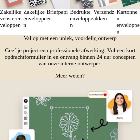
3
van
Zakelijke
Zakelijke
Briefpapi
Bedrukte
Verzendz
Kartonne
6
vensteren
enveloppe
er
enveloppe
akken
n
veloppen
n
n
enveloppe
n
Val op met een uniek, voordelig ontwerp
Geef je project een professionele afwerking. Vul een kort
opdrachtformulier in en ontvang binnen 24 uur concepten
van onze interne ontwerper.
Meer weten?