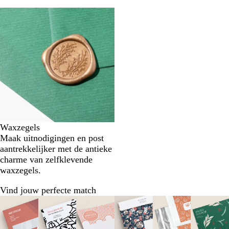
Waxzegels
Maak uitnodigingen en post
aantrekkelijker met de antieke
charme van zelfklevende
waxzegels.
Vind jouw perfecte match
Dia's
1
t/m