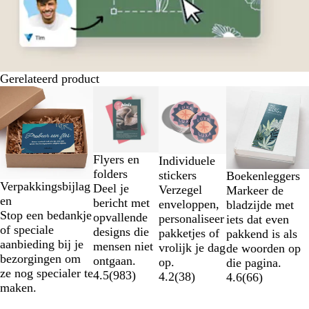
Gerelateerd product
Dia's
Nieuwe opties
1
t/m
2
van
Flyers en
Individuele
4
folders
stickers
Boekenleggers
Verpakkingsbijlag
Deel je
Verzegel
Markeer de
en
bericht met
enveloppen,
bladzijde met
Stop een bedankje
opvallende
personaliseer
iets dat even
of speciale
designs die
pakketjes of
pakkend is als
aanbieding bij je
mensen niet
vrolijk je dag
de woorden op
bezorgingen om
ontgaan.
op.
die pagina.
ze nog specialer te
4.5
(
983
)
4.2
(
38
)
4.6
(
66
)
maken.