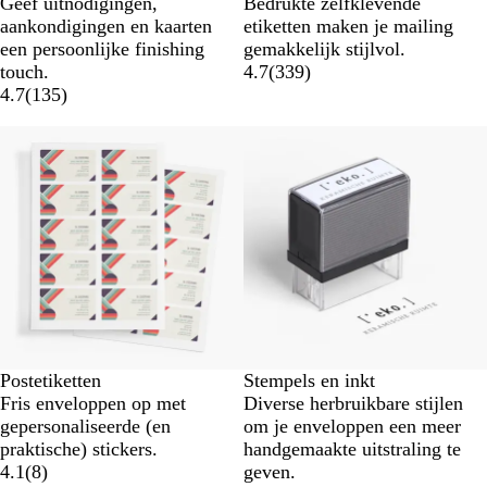
Geef uitnodigingen,
Bedrukte zelfklevende
aankondigingen en kaarten
etiketten maken je mailing
een persoonlijke finishing
gemakkelijk stijlvol.
touch.
4.7
(
339
)
4.7
(
135
)
Postetiketten
Stempels en inkt
Fris enveloppen op met
Diverse herbruikbare stijlen
gepersonaliseerde (en
om je enveloppen een meer
praktische) stickers.
handgemaakte uitstraling te
4.1
(
8
)
geven.