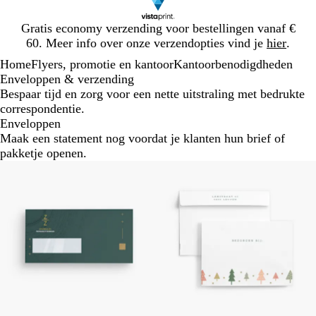
Dia
Gratis economy verzending voor bestellingen vanaf €
1
60. Meer info over onze verzendopties vind je
hier
.
van
Home
Flyers, promotie en kantoor
Kantoorbenodigdheden
1
Enveloppen & verzending
Bespaar tijd en zorg voor een nette uitstraling met bedrukte
correspondentie.
Enveloppen
Maak een statement nog voordat je klanten hun brief of
pakketje openen.
Nieuwe opties