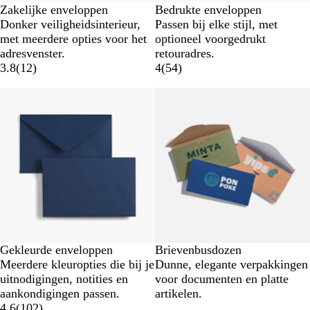
Zakelijke enveloppen
Bedrukte enveloppen
Donker veiligheidsinterieur,
Passen bij elke stijl, met
met meerdere opties voor het
optioneel voorgedrukt
adresvenster.
retouradres.
3.8
(
12
)
4
(
54
)
Nieuwe opties
Gekleurde enveloppen
Brievenbusdozen
Meerdere kleuropties die bij je
Dunne, elegante verpakkingen
uitnodigingen, notities en
voor documenten en platte
aankondigingen passen.
artikelen.
4.6
(
102
)