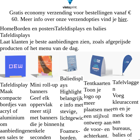
Dia
Gratis economy verzending voor bestellingen vanaf €
1
60. Meer info over onze verzendopties vind je
hier
.
van
Home
Borden en posters
Tafeldisplays en balies
1
Tafeldisplays
Laat klanten je beste aanbiedingen zien, zoals afgeprijsde
producten of het menu van de dag.
Dia's
1
t/m
2
Baliedispl
van
Tafelvlagge
Tentkaarten
Mini roll-up
Tafeldisplay
ays
5
n
Toon je
banners
Maak
Highlight
Voeg
logo op
Geef elk
compacte
belangrijk
kleuraccent
meer
oppervlak
bordjes van
e info met
en en je
plaatsen met
meer stijl
acryl of
stevige,
merk toe
een stijlvol
met banners
aluminium
lichtgewic
aan
ontwerp aan
die je binnen
om
ht
bureaus,
de voor- en
enkele
aanbiedingen
Foamex-
balies of
achterkant.
seconden
en sales te
borden.