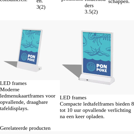
en.
schappen.
ders
3
(
2
)
3.5
(
2
)
Dia's
1
t/m
2
van
2
LED frames
Moderne
ledmenukaartframes voor
LED frames
opvallende, draagbare
Compacte ledtafelframes bieden 8
tafeldisplays.
tot 10 uur opvallende verlichting
na een keer opladen.
Gerelateerde producten
Dia's