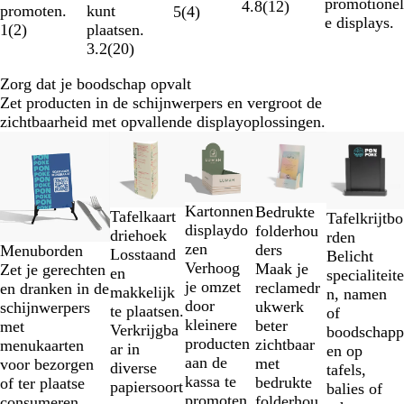
promotionel
4.8
(
12
)
kunt
promoten.
5
(
4
)
e displays.
plaatsen.
1
(
2
)
3.2
(
20
)
Zorg dat je boodschap opvalt
Zet producten in de schijnwerpers en vergroot de
zichtbaarheid met opvallende displayoplossingen.
Dia's
Nieuwe opties
1
t/m
2
Kartonnen
Bedrukte
van
Tafelkaart
Tafelkrijtbo
displaydo
folderhou
5
driehoek
rden
zen
ders
Menuborden
Losstaand
Belicht
Verhoog
Maak je
Zet je gerechten
en
specialiteite
je omzet
reclamedr
en dranken in de
makkelijk
n, namen
door
ukwerk
schijnwerpers
te plaatsen.
of
kleinere
beter
met
Verkrijgba
boodschapp
producten
zichtbaar
menukaarten
ar in
en op
aan de
met
voor bezorgen
diverse
tafels,
kassa te
bedrukte
of ter plaatse
papiersoort
balies of
promoten.
folderhou
consumeren.