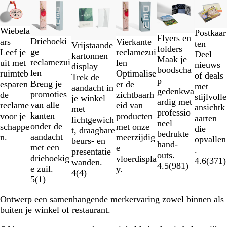
1
t/m
Wiebela
2
Postkaar
Flyers en
Driehoeki
Vierkante
ars
van
ten
Vrijstaande
folders
ge
reclamezui
Leef je
6
Deel
kartonnen
Maak je
reclamezui
len
uit met
nieuws
display
boodscha
len
Optimalise
ruimteb
of deals
Trek de
p
Breng je
er de
esparen
met
aandacht in
gedenkwa
promoties
zichtbaarh
de
stijlvolle
je winkel
ardig met
van alle
eid van
reclame
ansichtk
met
professio
kanten
producten
voor je
aarten
lichtgewich
neel
onder de
met onze
schappe
die
t, draagbare
bedrukte
aandacht
meerzijdig
n.
opvallen
beurs- en
hand-
met een
e
.
presentatie
outs.
driehoekig
vloerdispla
4.6
(
371
)
wanden.
4.5
(
981
)
e zuil.
y.
4
(
4
)
5
(
1
)
Ontwerp een samenhangende merkervaring zowel binnen als
buiten je winkel of restaurant.