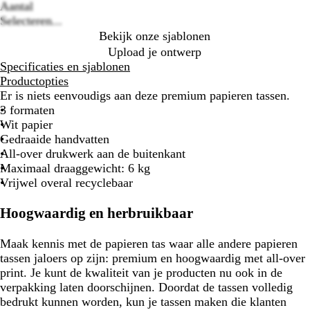
options
W
B
Aantal
i
r
Selecteren...
t
u
Bekijk onze sjablonen
k
i
Upload je ontwerp
r
n
Specificaties en sjablonen
a
k
Productopties
f
r
Er is niets eenvoudigs aan deze premium papieren tassen.
t
a
3 formaten
p
f
Wit papier
a
t
Gedraaide handvatten
p
p
All-over drukwerk aan de buitenkant
i
a
Maximaal draaggewicht: 6 kg
e
p
Vrijwel overal recyclebaar
r
i
e
Hoogwaardig en herbruikbaar
r
Maak kennis met de papieren tas waar alle andere papieren
tassen jaloers op zijn: premium en hoogwaardig met all-over
print. Je kunt de kwaliteit van je producten nu ook in de
verpakking laten doorschijnen. Doordat de tassen volledig
bedrukt kunnen worden, kun je tassen maken die klanten