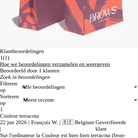
Klantbeoordelingen
1
1
(
1
)
beoordelingen
Hoe we beoordelingen verzamelen en weergeven
Beoordeeld door 1 klanten
Mijn
zoekopdrachten
Filteren
op
Sorteren
op
1
Couleur terracota
22 jun 2026
|
François W.
| 🇧🇪 Belgium
Geverifieerde
|
klant
Sur l'ordinateur la Couleur est bien bien terracota (brun-