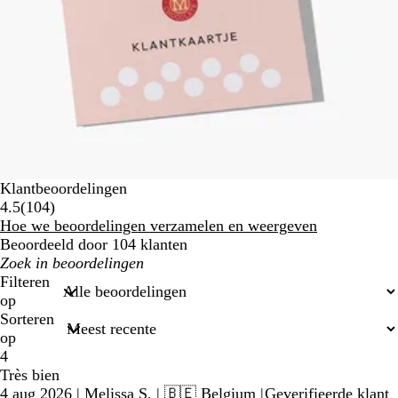
Klantbeoordelingen
104
4.5
(
104
)
beoordelingen
Hoe we beoordelingen verzamelen en weergeven
Beoordeeld door 104 klanten
Mijn
zoekopdrachten
Filteren
op
Sorteren
op
4
Très bien
4 aug 2026
|
Melissa S.
| 🇧🇪 Belgium
|
Geverifieerde klant