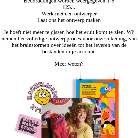
Beoordelingen worden weergegeven
1-5
1
2
3
Naar
Naar
Naar
Werk met een ontwerper
pagina
pagina
pagina
Laat ons het ontwerp maken
Je hoeft niet meer te gissen hoe het eruit komt te zien. Wij
nemen het volledige ontwerpproces voor onze rekening, van
het brainstormen over ideeën tot het leveren van de
bestanden in je account.
Meer weten?