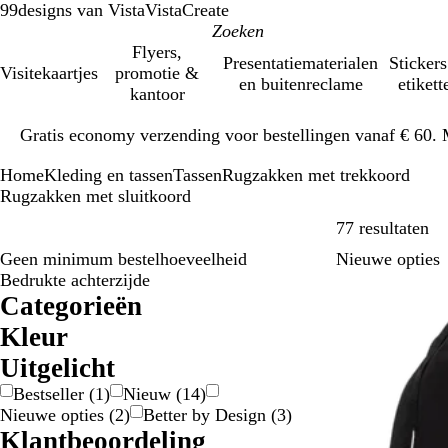
99designs van Vista
VistaCreate
Flyers,
Presentatiematerialen
Stickers
Visitekaartjes
promotie &
en buitenreclame
etikett
kantoor
Dia
Gratis economy verzending voor bestellingen vanaf € 60. 
1
van
Home
Kleding en tassen
Tassen
Rugzakken met trekkoord
1
Rugzakken met sluitkoord
Ve
77 resultaten
Geen minimum bestelhoeveelheid
Nieuwe opties
Bedrukte achterzijde
Categorieën
Kleur
B
B
B
G
G
G
O
P
R
R
W
Z
D
I
Uitgelicht
e
l
r
e
r
r
r
a
o
o
i
w
o
n
Bestseller
(
1
)
Nieuw
(
14
)
i
a
u
e
i
o
a
a
o
z
t
a
o
v
Nieuwe opties
(
2
)
Better by Design
(
3
)
g
u
i
l
j
e
n
r
d
e
r
r
e
Klantbeoordeling
e
w
n
/
s
n
j
s
t
z
r