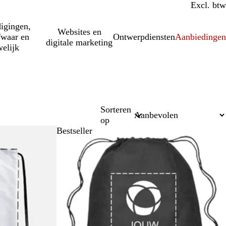
Incl. btw
Excl. btw
igingen,
Websites en
fwaar en
Ontwerpdiensten
Aanbiedinge
digitale marketing
elijk
Sorteren
op
Bestseller