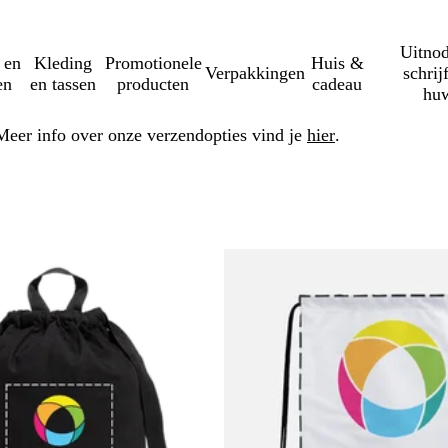
Uitnod
 en
Kleding
Promotionele
Huis &
Verpakkingen
schrij
en
en tassen
producten
cadeau
huw
Meer info over onze verzendopties vind je
hier
.
rder naar gefilterde resultaten