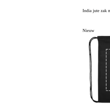
B
India jute zak 
e
i
g
Nieuw
e