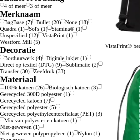
g
/
e
i
s
4 of meer
3 of meer
o
z
c
c
Merknaam
u
i
h
h
BagBase
(
7
)
Bullet
(
20
)
None
(
18
)
d
l
t
i
Quadra
(
1
)
Sol's
(
1
)
Stamina®
(
1
)
v
i
l
Unspecified
(
12
)
VistaPrint
(
1
)
e
g
l
Westford Mill
(
5
)
r
e
Z
W
VistaPrint® be
Decoratie
n
w
i
Borduurwerk
(
4
)
Digitale inkjet
(
1
)
d
a
t
Direct op textiel (DTG)
(
9
)
Sublimatie
(
2
)
e
r
Transfer
(
30
)
Zeefdruk
(
33
)
k
t
Materiaal
l
e
100% katoen
(
26
)
Biologisch katoen
(
3
)
u
Gerecycled 300D polyester
(
1
)
r
Gerecycled katoen
(
7
)
e
Gerecycled polyester
(
5
)
n
Gerecycled polyethyleentereftalaat (PET)
(
3
)
Mix van polyester en katoen
(
1
)
Niet-geweven
(
1
)
Niet-geweven polypropyleen
(
1
)
Nylon
(
1
)
Materiaal