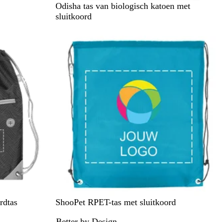
B
Odisha tas van biologisch katoen met
e
sluitkoord
i
g
e
Z
R
K
Z
Z
rdtas
ShooPet RPET-tas met sluitkoord
w
o
o
w
w
Better by Design