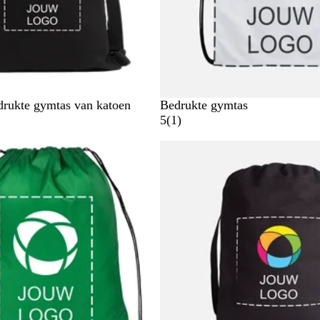
drukte gymtas van katoen
Bedrukte gymtas
1
5
(
1
)
b
Nieuwe opties
e
o
o
r
d
e
l
i
n
g