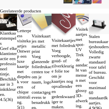
Gerelateerde producten
Dia's
1
t/m
Visitek
Letterpr
2
Klantkaa
aartjes
ess
Visitekaart
van
Stalen
rtstempel
met
Visitekaartjes
visiteka
jes met
6
bureaukaar
s
spot-
met foliedruk
artjes
metallic
tjeshouders
Geef elke
UV
Voeg
Ontwer
print
Volledig
klantinter
Trek
verhoogde,
p een
Voeg
zwarte
actie een
de
goud- of
luxe
glanzende
standaard
professio
aandac
zilverkleurig
kaartje
foliedrukac
voor tafel
neel
ht van
e folie toe
met
centen toe
of bureau.
tintje.
mense
om je
diepdru
om je
Geschikt
Beschikb
n met
kaartjes nog
k voor
naam, logo
voor
aar in 3
een
opvallender
een
of
maximaal
inktkleur
glossy
en
chique
contactgeg
60
en.
3D-
gedenkwaard
uitstrali
evens te
standaardk
4.5
(
36
)
afwerk
iger te
ng.
benadrukk
aartjes.
ing.
maken.
5
(
1
)
en.
4.9
(
96
)