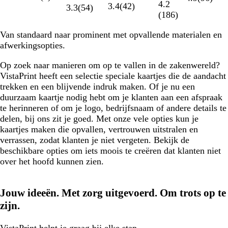
4.2
3.4
(
42
)
3.3
(
54
)
(
186
)
Van standaard naar prominent met opvallende materialen en
afwerkingsopties.
Op zoek naar manieren om op te vallen in de zakenwereld?
VistaPrint heeft een selectie speciale kaartjes die de aandacht
trekken en een blijvende indruk maken. Of je nu een
duurzaam kaartje nodig hebt om je klanten aan een afspraak
te herinneren of om je logo, bedrijfsnaam of andere details te
delen, bij ons zit je goed. Met onze vele opties kun je
kaartjes maken die opvallen, vertrouwen uitstralen en
verrassen, zodat klanten je niet vergeten. Bekijk de
beschikbare opties om iets moois te creëren dat klanten niet
over het hoofd kunnen zien.
Jouw ideeën. Met zorg uitgevoerd. Om trots op te
zijn.
VistaPrint
helpt je graag
bij elke stap.