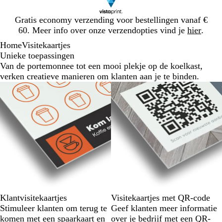
Dia
Gratis economy verzending voor bestellingen vanaf €
1
60. Meer info over onze verzendopties vind je
hier
.
van
Home
Visitekaartjes
1
Unieke toepassingen
Van de portemonnee tot een mooi plekje op de koelkast,
verken creatieve manieren om klanten aan je te binden.
Klantvisitekaartjes
Visitekaartjes met QR-code
Stimuleer klanten om terug te
Geef klanten meer informatie
komen met een spaarkaart en
over je bedrijf met een QR-