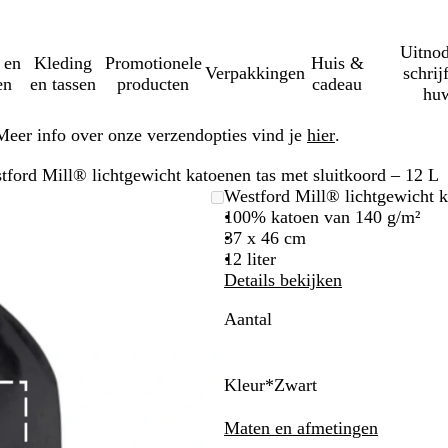
Uitnod
 en
Kleding
Promotionele
Huis &
Verpakkingen
schrij
en
en tassen
producten
cadeau
huw
Meer info over onze verzendopties vind je
hier
.
tford Mill® lichtgewicht katoenen tas met sluitkoord – 12 L
Westford Mill® lichtgewicht k
100% katoen van 140 g/m²
37 x 46 cm
12 liter
Details bekijken
Aantal
Kleur
*
Zwart
Z
Z
F
F
H
B
O
K
E
F
F
G
K
L
L
L
M
B
O
O
P
P
P
S
S
w
G
w
w
l
e
e
o
u
l
m
r
u
r
e
i
i
a
o
e
l
r
a
a
a
a
u
i
e
Maten en afmetingen
a
a
e
l
l
r
d
a
e
a
c
a
l
c
m
v
s
i
i
a
s
s
a
f
r
t
e