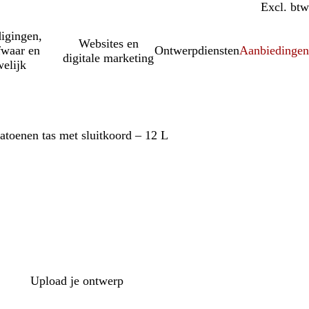
Incl. btw
Excl. btw
igingen,
Websites en
fwaar en
Ontwerpdiensten
Aanbiedinge
digitale marketing
elijk
atoenen tas met sluitkoord – 12 L
Upload je ontwerp