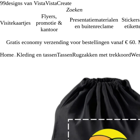
99designs van Vista
VistaCreate
Flyers,
Presentatiematerialen
Stickers
Visitekaartjes
promotie &
en buitenreclame
etikett
kantoor
Dia
Gratis economy verzending voor bestellingen vanaf € 60. 
1
van
Home
Kleding en tassen
Tassen
Rugzakken met trekkoord
Wes
1
...
Dia
Zoombare
Gezoomd
Gebruik
Klik
1
afbeelding
tot
plus-
om
van
minimum
en
uit
1
mintoetsen
te
om
vouwen
te
zoomen
en
pijltjestoetsen
om
te
zwenken