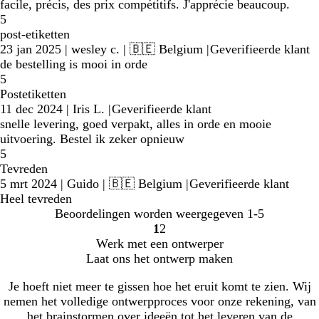
facile, précis, des prix compétitifs. J'apprécie beaucoup.
5
post-etiketten
23 jan 2025
|
wesley c.
| 🇧🇪 Belgium
|
Geverifieerde klant
de bestelling is mooi in orde
5
Postetiketten
11 dec 2024
|
Iris L.
|
Geverifieerde klant
snelle levering, goed verpakt, alles in orde en mooie
uitvoering. Bestel ik zeker opnieuw
5
Tevreden
5 mrt 2024
|
Guido
| 🇧🇪 Belgium
|
Geverifieerde klant
Heel tevreden
Beoordelingen worden weergegeven
1-5
1
2
Naar
Naar
Werk met een ontwerper
pagina
pagina
Laat ons het ontwerp maken
Je hoeft niet meer te gissen hoe het eruit komt te zien. Wij
nemen het volledige ontwerpproces voor onze rekening, van
het brainstormen over ideeën tot het leveren van de