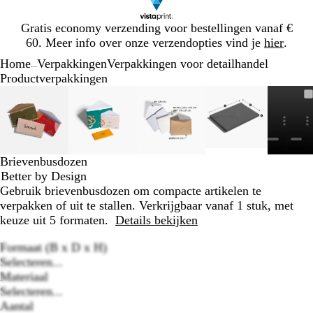
Dia
Gratis economy verzending voor bestellingen vanaf €
1
60. Meer info over onze verzendopties vind je
hier
.
van
Home
Verpakkingen
Verpakkingen voor detailhandel
1
...
Productverpakkingen
Dia
Zoombare
Gezoomd
Gebruik
Klik
Zoombare
Gezoomd
Gebruik
Klik
Zoombare
Gezoomd
Gebruik
Klik
Zoombare
Gezoomd
Gebruik
Klik
1
afbeelding
tot
plus-
om
afbeelding
tot
plus-
om
afbeelding
tot
plus-
om
afbeelding
tot
plus-
om
van
minimum
en
uit
minimum
en
uit
minimum
en
uit
minimum
en
uit
6
mintoetsen
te
mintoetsen
te
mintoetsen
te
mintoetsen
te
om
vouwen
om
vouwen
om
vouwen
om
vouwen
Brievenbusdozen
te
te
te
te
Better by Design
zoomen
zoomen
zoomen
zoomen
Gebruik brievenbusdozen om compacte artikelen te
en
en
en
en
verpakken of uit te stallen. Verkrijgbaar vanaf 1 stuk, met
pijltjestoetsen
pijltjestoetsen
pijltjestoetsen
pijltjestoetsen
keuze uit 5 formaten.
Details bekijken
om
om
om
om
te
te
te
te
Formaat (B x D x H)
zwenken
zwenken
zwenken
zwenken
Selecteren...
Materiaal
Loading
Selecteren...
options
Aantal