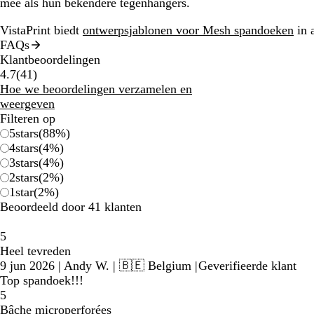
mee als hun bekendere tegenhangers.
VistaPrint biedt
ontwerpsjablonen voor Mesh spandoeken
in a
FAQs
Klantbeoordelingen
41
4.7
(
41
)
beoordelingen
Hoe we beoordelingen verzamelen en
weergeven
Filteren op
5
stars
(
88
%)
4
stars
(
4
%)
3
stars
(
4
%)
2
stars
(
2
%)
1
star
(
2
%)
Beoordeeld door 41 klanten
5
Heel tevreden
9 jun 2026
|
Andy W.
| 🇧🇪 Belgium
|
Geverifieerde klant
Top spandoek!!!
5
Bâche microperforées