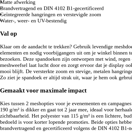
Matte afwerking
Brandvertragend en DIN 4102 B1-gecertificeerd
Geïntegreerde hangringen en verstevigde zoom
Water-, weer- en UV-bestendig
Val op
Klaar om de aandacht te trekken? Gebruik levendige meshdoe
elementen en nodig voorbijgangers uit om je winkel binnen te
bezoeken. Deze spandoeken zijn ontworpen met wind, regen 
meshweefsel laat lucht door en zorgt ervoor dat je display o
mooi blijft. De versterkte zoom en stevige, metalen hangring
Zo ziet je spandoek er altijd strak uit, waar je hem ook gebrui
Gemaakt voor maximale impact
Kies tussen 2 meshopties voor je evenementen en campagnes: 
190 g/m² is dikker en gaat tot 2 jaar mee, ideaal voor herhaa
zichtbaarheid. Het polyester van 115 g/m² is een lichtere, bud
bedoeld is voor korter lopende promoties. Beide opties hebbe
brandvertragend en gecertificeerd volgens de DIN 4102 B1