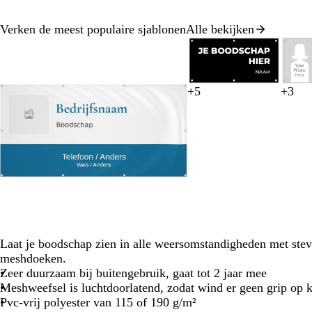
Verken de meest populaire sjablonen
Alle bekijken
Dia
1
van
8
+
5
+
3
z
g
b
o
r
z
z
l
w
t
w
e
l
l
o
w
w
i
i
u
a
e
a
i
z
a
a
c
t
r
r
l
u
j
e
r
r
h
q
t
w
f
t
t
t
u
g
r
o
r
o
i
o
z
s
e
e
e
n
w
Laat je boodschap zien in alle weersomstandigheden met stevi
i
meshdoeken.
t
Zeer duurzaam bij buitengebruik, gaat tot 2 jaar mee
Meshweefsel is luchtdoorlatend, zodat wind er geen grip op k
Pvc-vrij polyester van 115 of 190 g/m²