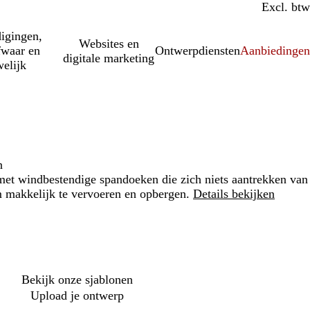
Incl. btw
Excl. btw
igingen,
Websites en
fwaar en
Ontwerpdiensten
Aanbiedinge
digitale marketing
elijk
n
met windbestendige spandoeken die zich niets aantrekken van
makkelijk te vervoeren en opbergen.
Details bekijken
Loading
options
Bekijk onze sjablonen
Upload je ontwerp