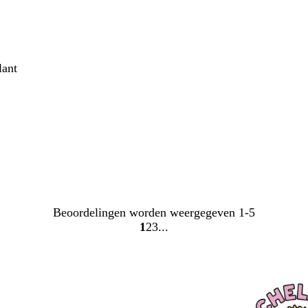
lant
Beoordelingen worden weergegeven
1-5
1
2
3
Naar
Naar
Naar
pagina
pagina
pagina