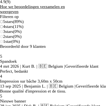
9
4.9
(
9
)
beoordelingen
Hoe we beoordelingen verzamelen en
weergeven
Filteren op
5
stars
(
89
%)
4
stars
(
11
%)
3
stars
(
0
%)
2
stars
(
0
%)
1
star
(
0
%)
Beoordeeld door 9 klanten
5
Spandoek
4 mrt 2026
|
Kurt B.
| 🇧🇪 Belgium
|
Geverifieerde klant
Perfect, bedankt
4
Impression sur bâche 3,60m x 50cm
13 sep 2025
|
Benjamin L.
| 🇧🇪 Belgium
|
Geverifieerde kla
Bonne qualité d'impression et de tissu.
5
Nieuwe banner
28 jun 2025
|
Dirk B.
| 🇧🇪 Belgium
|
Geverifieerde klant