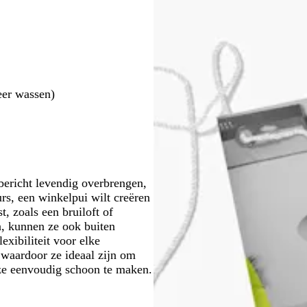
è
e
o
i
a
m
l
d
j
n
e
s
j
e
eer wassen)
bericht levendig overbrengen,
rs, een winkelpui wilt creëren
t, zoals een bruiloft of
n, kunnen ze ook buiten
exibiliteit voor elke
 waardoor ze ideaal zijn om
ze eenvoudig schoon te maken.