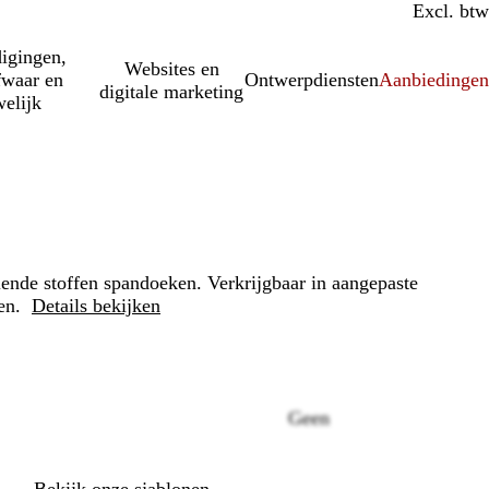
Incl. btw
Excl. btw
igingen,
Websites en
fwaar en
Ontwerpdiensten
Aanbiedinge
digitale marketing
elijk
ende stoffen spandoeken. Verkrijgbaar in aangepaste
ten.
Details bekijken
Loading
Geen
options
Bekijk onze sjablonen