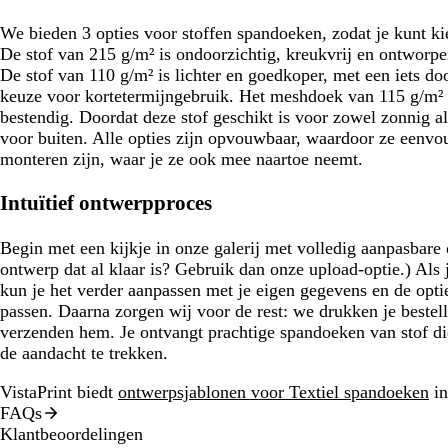
We bieden 3 opties voor stoffen spandoeken, zodat je kunt kie
De stof van 215 g/m² is ondoorzichtig, kreukvrij en ontworpe
De stof van 110 g/m² is lichter en goedkoper, met een iets do
keuze voor kortetermijngebruik. Het meshdoek van 115 g/m² l
bestendig. Doordat deze stof geschikt is voor zowel zonnig al
voor buiten. Alle opties zijn opvouwbaar, waardoor ze eenvo
monteren zijn, waar je ze ook mee naartoe neemt.
Intuïtief ontwerpproces
Begin met een kijkje in onze galerij met volledig aanpasbare
ontwerp dat al klaar is? Gebruik dan onze upload-optie.) Als
kun je het verder aanpassen met je eigen gegevens en de opties
passen. Daarna zorgen wij voor de rest: we drukken je bestell
verzenden hem. Je ontvangt prachtige spandoeken van stof di
de aandacht te trekken.
VistaPrint biedt
ontwerpsjablonen voor Textiel spandoeken
in
FAQs
Klantbeoordelingen