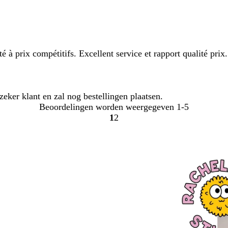
à prix compétitifs. Excellent service et rapport qualité prix.
 zeker klant en zal nog bestellingen plaatsen.
Beoordelingen worden weergegeven
1-5
1
2
Naar
Naar
pagina
pagina