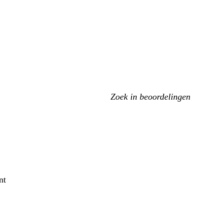
Mijn
zoekopdrachten
nt