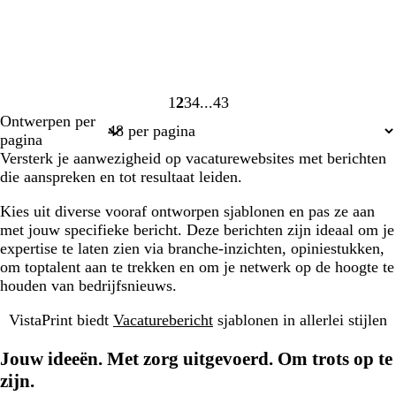
1
2
3
4
43
Pagina
Pagina
Pagina
Pagina
Pagina
Ontwerpen per
1
2
3
4
43
pagina
Versterk je aanwezigheid op vacaturewebsites met berichten
die aanspreken en tot resultaat leiden.
Kies uit diverse vooraf ontworpen sjablonen en pas ze aan
met jouw specifieke bericht. Deze berichten zijn ideaal om je
expertise te laten zien via branche-inzichten, opiniestukken,
om toptalent aan te trekken en om je netwerk op de hoogte te
houden van bedrijfsnieuws.
VistaPrint biedt
Vacaturebericht
sjablonen in allerlei stijlen
Jouw ideeën. Met zorg uitgevoerd. Om trots op te
zijn.