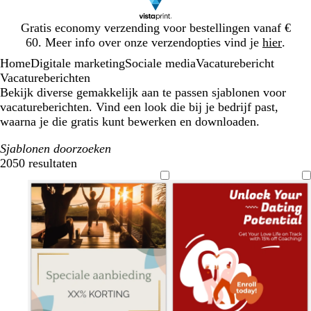
Dia
Gratis economy verzending voor bestellingen vanaf €
1
60. Meer info over onze verzendopties vind je
hier
.
van
Home
Digitale marketing
Sociale media
Vacaturebericht
1
Vacatureberichten
Bekijk diverse gemakkelijk aan te passen sjablonen voor
vacatureberichten. Vind een look die bij je bedrijf past,
waarna je die gratis kunt bewerken en downloaden.
Sjablonen doorzoeken
2050 resultaten
Filters