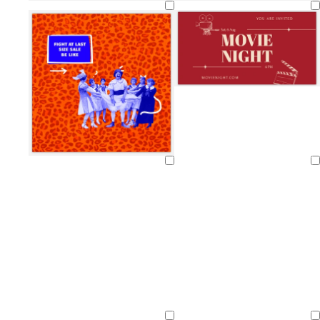
Bezig
Bezig
met
met
laden
laden