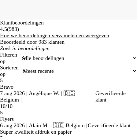
Klantbeoordelingen
983
4.5
(
983
)
beoordelingen
Hoe we beoordelingen verzamelen en weergeven
Beoordeeld door 983 klanten
Mijn
zoekopdrachten
Filteren
op
Sorteren
op
5
Bravo
7 aug 2026
|
Angélique W.
| 🇧🇪
Geverifieerde
Belgium
|
klant
10/10
5
Flyers
6 aug 2026
|
Alain M.
| 🇧🇪 Belgium
|
Geverifieerde klant
Super kwaliteit afdruk en papier