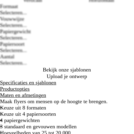
Verticaal
Horizontaal
Formaat
Selecteren...
Vouwwijze
Selecteren...
Loading
Papiergewicht
options
Selecteren...
Papiersoort
Selecteren...
Aantal
Selecteren...
Bekijk onze sjablonen
Upload je ontwerp
Specificaties en sjablonen
Productopties
Maten en afmetingen
Maak flyers om mensen op de hoogte te brengen.
Keuze uit 8 formaten
Keuze uit 4 papiersoorten
4 papiergewichten
3 standaard en gevouwen modellen
Hoeveelheden van 25 tot 20.000