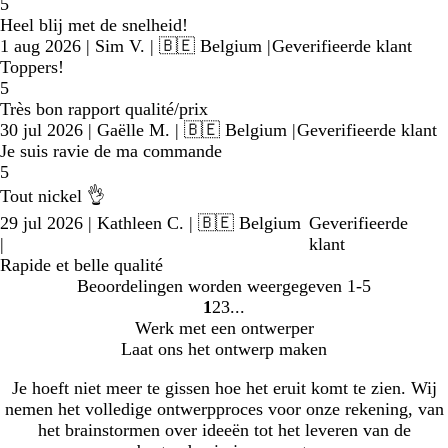
5
Heel blij met de snelheid!
1 aug 2026
|
Sim V.
| 🇧🇪 Belgium
|
Geverifieerde klant
Toppers!
5
Très bon rapport qualité/prix
30 jul 2026
|
Gaëlle M.
| 🇧🇪 Belgium
|
Geverifieerde klant
Je suis ravie de ma commande
5
Tout nickel 👌
29 jul 2026
|
Kathleen C.
| 🇧🇪 Belgium
Geverifieerde
|
klant
Rapide et belle qualité
Beoordelingen worden weergegeven
1-5
1
2
3
Naar
Naar
Naar
Werk met een ontwerper
pagina
pagina
pagina
Laat ons het ontwerp maken
Je hoeft niet meer te gissen hoe het eruit komt te zien. Wij
nemen het volledige ontwerpproces voor onze rekening, van
het brainstormen over ideeën tot het leveren van de