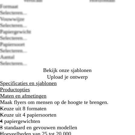
Verticaal
Horizontaal
Formaat
Selecteren...
Vouwwijze
Selecteren...
Loading
Papiergewicht
options
Selecteren...
Papiersoort
Selecteren...
Aantal
Selecteren...
Bekijk onze sjablonen
Upload je ontwerp
Specificaties en sjablonen
Productopties
Maten en afmetingen
Maak flyers om mensen op de hoogte te brengen.
Keuze uit 8 formaten
Keuze uit 4 papiersoorten
4 papiergewichten
3 standaard en gevouwen modellen
Hoeveelheden van 25 tot 20.000