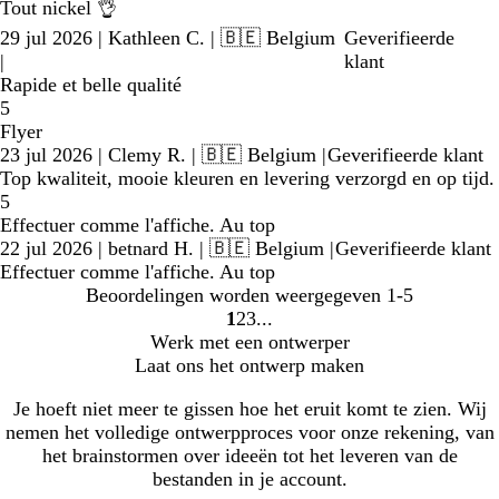
Tout nickel 👌
29 jul 2026
|
Kathleen C.
| 🇧🇪 Belgium
Geverifieerde
|
klant
Rapide et belle qualité
5
Flyer
23 jul 2026
|
Clemy R.
| 🇧🇪 Belgium
|
Geverifieerde klant
Top kwaliteit, mooie kleuren en levering verzorgd en op tijd.
5
Effectuer comme l'affiche. Au top
22 jul 2026
|
betnard H.
| 🇧🇪 Belgium
|
Geverifieerde klant
Effectuer comme l'affiche. Au top
Beoordelingen worden weergegeven
1-5
1
2
3
Naar
Naar
Naar
Werk met een ontwerper
pagina
pagina
pagina
Laat ons het ontwerp maken
Je hoeft niet meer te gissen hoe het eruit komt te zien. Wij
nemen het volledige ontwerpproces voor onze rekening, van
het brainstormen over ideeën tot het leveren van de
bestanden in je account.