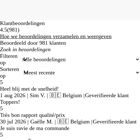
Klantbeoordelingen
981
4.5
(
981
)
beoordelingen
Hoe we beoordelingen verzamelen en weergeven
Beoordeeld door 981 klanten
Mijn
zoekopdrachten
Filteren
op
Sorteren
op
5
Heel blij met de snelheid!
1 aug 2026
|
Sim V.
| 🇧🇪 Belgium
|
Geverifieerde klant
Toppers!
5
Très bon rapport qualité/prix
30 jul 2026
|
Gaëlle M.
| 🇧🇪 Belgium
|
Geverifieerde klant
Je suis ravie de ma commande
5