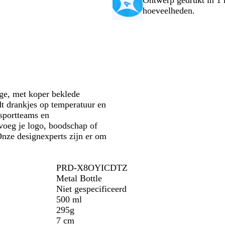
Ontwerp gedrukt in 1 k
r
o
hoeveelheden.
t
o
m
ge, met koper beklede
dt drankjes op temperatuur en
 sportteams en
 voeg je logo, boodschap of
Onze designexperts zijn er om
PRD-X8OYICDTZ
Metal Bottle
Niet gespecificeerd
500 ml
295g
7 cm