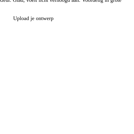
leur. Glad, voelt licht verhoogd aan. Voordelig in grote
Upload je ontwerp