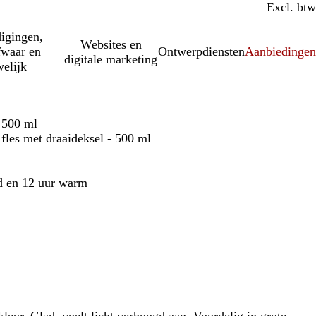
Incl. btw
Excl. btw
igingen,
Websites en
fwaar en
Ontwerpdiensten
Aanbiedinge
digitale marketing
elijk
- 500 ml
fles met draaideksel - 500 ml
ud en 12 uur warm