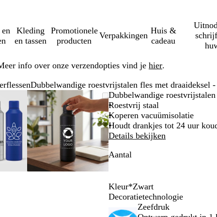
Uitnod
 en
Kleding
Promotionele
Huis &
Verpakkingen
schrij
en
en tassen
producten
cadeau
huw
Meer info over onze verzendopties vind je
hier
.
erflessen
Dubbelwandige roestvrijstalen fles met draaideksel 
mbare
zoomd
ruik
k
Zoombare
Gezoomd
Gebruik
Klik
Dubbelwandige roestvrijstalen 
eelding
-
afbeelding
tot
plus-
om
Roestvrij staal
nimum
minimum
en
uit
Koperen vacuümisolatie
toetsen
mintoetsen
te
Houdt drankjes tot 24 uur ko
wen
om
vouwen
Details bekijken
te
Aantal
men
zoomen
en
tjestoetsen
pijltjestoetsen
om
Kleur
*
Zwart
te
Z
C
W
Decoratietechnologie
nken
zwenken
w
h
i
Zeefdruk
a
r
t