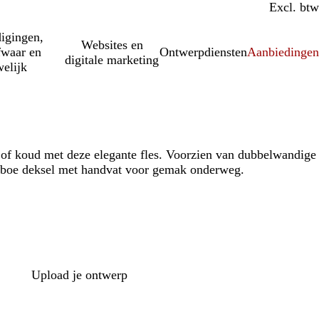
Incl. btw
Excl. btw
igingen,
Websites en
fwaar en
Ontwerpdiensten
Aanbiedinge
digitale marketing
elijk
of koud met deze elegante fles. Voorzien van dubbelwandige
mboe deksel met handvat voor gemak onderweg.
Upload je ontwerp