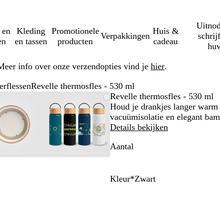
Uitnod
 en
Kleding
Promotionele
Huis &
Verpakkingen
schrij
en
en tassen
producten
cadeau
huw
Meer info over onze verzendopties vind je
hier
.
erflessen
Revelle thermosfles - 530 ml
Zoombare
Gezoomd
Gebruik
Klik
Zoombare
Gezoomd
Gebruik
Klik
Revelle thermosfles - 530 ml
afbeelding
tot
plus-
om
afbeelding
tot
plus-
om
Houd je drankjes langer warm 
minimum
en
uit
minimum
en
uit
vacuümisolatie en elegant ba
mintoetsen
te
mintoetsen
te
Details bekijken
om
vouwen
om
vouwen
Aantal
te
te
zoomen
zoomen
en
en
pijltjestoetsen
pijltjestoetsen
Kleur
*
Zwart
om
om
Z
M
W
G
te
te
w
a
i
r
zwenken
zwenken
a
r
t
o
r
i
e