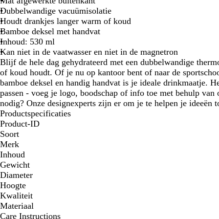
Mat afgewerkte buitenkant
Dubbelwandige vacuümisolatie
Houdt drankjes langer warm of koud
Bamboe deksel met handvat
Inhoud: 530 ml
Kan niet in de vaatwasser en niet in de magnetron
Blijf de hele dag gehydrateerd met een dubbelwandige therm
of koud houdt. Of je nu op kantoor bent of naar de sportschool
bamboe deksel en handig handvat is je ideale drinkmaatje. Het
passen - voeg je logo, boodschap of info toe met behulp van o
nodig? Onze designexperts zijn er om je te helpen je ideeën t
Productspecificaties
Product-ID
Soort
Merk
Inhoud
Gewicht
Diameter
Hoogte
Kwaliteit
Materiaal
Care Instructions