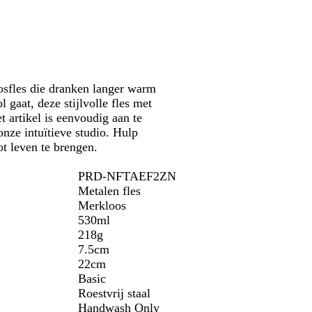
t
n
n
e
b
b
l
l
a
a
u
u
w
osfles die dranken langer warm
w
 gaat, deze stijlvolle fles met
 artikel is eenvoudig aan te
nze intuïtieve studio. Hulp
ot leven te brengen.
PRD-NFTAEF2ZN
Metalen fles
Merkloos
530ml
218g
7.5cm
22cm
Basic
Roestvrij staal
Handwash Only