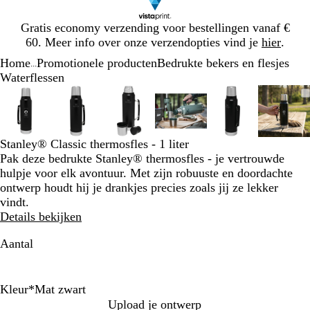
Dia
Gratis economy verzending voor bestellingen vanaf €
1
60. Meer info over onze verzendopties vind je
hier
.
van
Home
Promotionele producten
Bedrukte bekers en flesjes
1
...
Waterflessen
Dia
Zoombare
Gezoomd
Gebruik
Klik
Zoombare
Gezoomd
Gebruik
Klik
Zoombare
Gezoomd
Gebruik
Klik
Zoombare
Gezoomd
Gebruik
Klik
Zoombare
Gezoomd
Gebruik
Klik
Zoom
Gez
Gebr
Klik
1
afbeelding
tot
plus-
om
afbeelding
tot
plus-
om
afbeelding
tot
plus-
om
afbeelding
tot
plus-
om
afbeelding
tot
plus-
om
afbee
tot
plus-
om
van
minimum
en
uit
minimum
en
uit
minimum
en
uit
minimum
en
uit
minimum
en
uit
min
en
uit
6
mintoetsen
te
mintoetsen
te
mintoetsen
te
mintoetsen
te
mintoetsen
te
mint
te
Stanley® Classic thermosfles - 1 liter
om
vouwen
om
vouwen
om
vouwen
om
vouwen
om
vouwen
om
vouw
Pak deze bedrukte Stanley® thermosfles - je vertrouwde
te
te
te
te
te
te
hulpje voor elk avontuur. Met zijn robuuste en doordachte
zoomen
zoomen
zoomen
zoomen
zoomen
zoom
ontwerp houdt hij je drankjes precies zoals jij ze lekker
en
en
en
en
en
en
vindt.
pijltjestoetsen
pijltjestoetsen
pijltjestoetsen
pijltjestoetsen
pijltjestoetsen
pijlt
Details bekijken
om
om
om
om
om
om
te
te
te
te
te
te
Aantal
zwenken
zwenken
zwenken
zwenken
zwenken
zwen
Kleur
*
Mat zwart
M
B
Upload je ontwerp