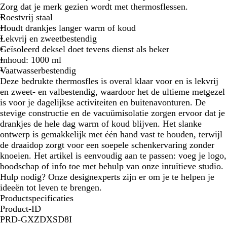
a
o
Zorg dat je merk gezien wordt met thermosflessen.
t
s
Roestvrij staal
z
g
Houdt drankjes langer warm of koud
w
r
Lekvrij en zweetbestendig
a
o
Geïsoleerd deksel doet tevens dienst als beker
r
e
Inhoud: 1000 ml
t
n
Vaatwasserbestendig
Deze bedrukte thermosfles is overal klaar voor en is lekvrij
en zweet- en valbestendig, waardoor het de ultieme metgezel
is voor je dagelijkse activiteiten en buitenavonturen. De
stevige constructie en de vacuümisolatie zorgen ervoor dat je
drankjes de hele dag warm of koud blijven. Het slanke
ontwerp is gemakkelijk met één hand vast te houden, terwijl
de draaidop zorgt voor een soepele schenkervaring zonder
knoeien. Het artikel is eenvoudig aan te passen: voeg je logo,
boodschap of info toe met behulp van onze intuïtieve studio.
Hulp nodig? Onze designexperts zijn er om je te helpen je
ideeën tot leven te brengen.
Productspecificaties
Product-ID
PRD-GXZDXSD8I