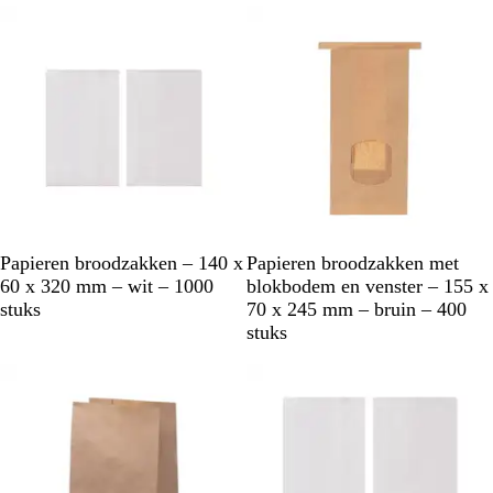
W
B
Papieren broodzakken – 140 x
Papieren broodzakken met
i
r
60 x 320 mm – wit – 1000
blokbodem en venster – 155 x
t
u
stuks
70 x 245 mm – bruin – 400
i
stuks
n