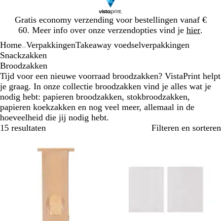
Dia
Gratis economy verzending voor bestellingen vanaf €
1
60. Meer info over onze verzendopties vind je
hier
.
van
Home
Verpakkingen
Takeaway voedselverpakkingen
1
...
Snackzakken
Broodzakken
Tijd voor een nieuwe voorraad broodzakken? VistaPrint helpt
je graag. In onze collectie broodzakken vind je alles wat je
nodig hebt: papieren broodzakken, stokbroodzakken,
papieren koekzakken en nog veel meer, allemaal in de
hoeveelheid die jij nodig hebt.
15 resultaten
Filteren en sorteren
Bestseller