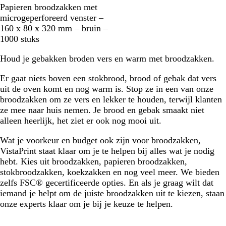
B
Papieren broodzakken met
r
microgeperforeerd venster –
u
160 x 80 x 320 mm – bruin –
i
1000 stuks
n
Houd je gebakken broden vers en warm met broodzakken.
Er gaat niets boven een stokbrood, brood of gebak dat vers
uit de oven komt en nog warm is. Stop ze in een van onze
broodzakken om ze vers en lekker te houden, terwijl klanten
ze mee naar huis nemen. Je brood en gebak smaakt niet
alleen heerlijk, het ziet er ook nog mooi uit.
Wat je voorkeur en budget ook zijn voor broodzakken,
VistaPrint staat klaar om je te helpen bij alles wat je nodig
hebt. Kies uit broodzakken, papieren broodzakken,
stokbroodzakken, koekzakken en nog veel meer. We bieden
zelfs FSC® gecertificeerde opties. En als je graag wilt dat
iemand je helpt om de juiste broodzakken uit te kiezen, staan
onze experts klaar om je bij je keuze te helpen.