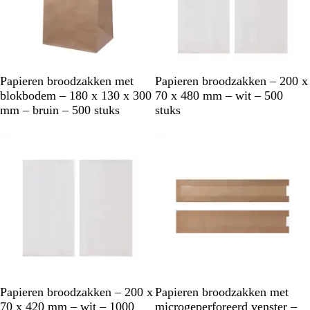
B
W
Papieren broodzakken met
Papieren broodzakken – 200 x
r
i
blokbodem – 180 x 130 x 300
70 x 480 mm – wit – 500
u
t
mm – bruin – 500 stuks
stuks
i
n
W
B
Papieren broodzakken – 200 x
Papieren broodzakken met
i
r
70 x 420 mm – wit – 1000
microgeperforeerd venster –