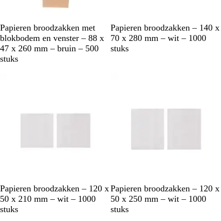
B
W
Papieren broodzakken met
Papieren broodzakken – 140 x
r
i
blokbodem en venster – 88 x
70 x 280 mm – wit – 1000
u
t
47 x 260 mm – bruin – 500
stuks
i
stuks
n
W
W
Papieren broodzakken – 120 x
Papieren broodzakken – 120 x
i
i
50 x 210 mm – wit – 1000
50 x 250 mm – wit – 1000
t
t
stuks
stuks