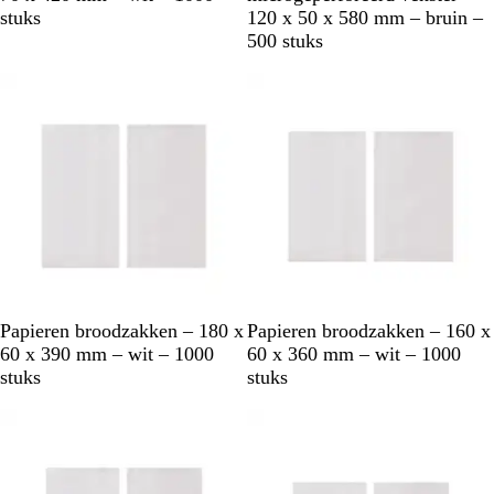
t
u
stuks
120 x 50 x 580 mm – bruin –
i
500 stuks
n
W
W
Papieren broodzakken – 180 x
Papieren broodzakken – 160 x
i
i
60 x 390 mm – wit – 1000
60 x 360 mm – wit – 1000
t
t
stuks
stuks