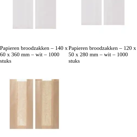
W
W
Papieren broodzakken – 140 x
Papieren broodzakken – 120 x
i
i
60 x 360 mm – wit – 1000
50 x 280 mm – wit – 1000
t
t
stuks
stuks
Niet op voorraad