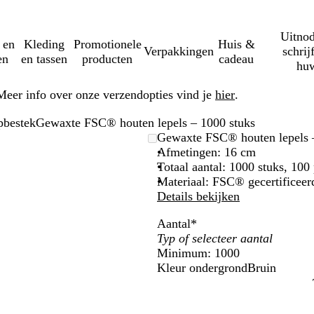
Uitnod
 en
Kleding
Promotionele
Huis &
Verpakkingen
schrij
en
en tassen
producten
cadeau
huw
Meer info over onze verzendopties vind je
hier
.
bestek
Gewaxte FSC® houten lepels – 1000 stuks
Gewaxte FSC® houten lepels 
Afmetingen: 16 cm
Totaal aantal: 1000 stuks, 100
Materiaal: FSC® gecertificeer
Details bekijken
Aantal
*
Minimum: 1000
Kleur ondergrond
Bruin
B
r
u