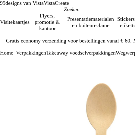
99designs van Vista
VistaCreate
Flyers,
Presentatiematerialen
Stickers
Visitekaartjes
promotie &
en buitenreclame
etikett
kantoor
Dia
Gratis economy verzending voor bestellingen vanaf € 60. 
1
van
Home
Verpakkingen
Takeaway voedselverpakkingen
Wegwerp
1
...
Dia
Zoombare
Gezoomd
Gebruik
Klik
1
afbeelding
tot
plus-
om
van
minimum
en
uit
1
mintoetsen
te
om
vouwen
te
zoomen
en
pijltjestoetsen
om
te
zwenken