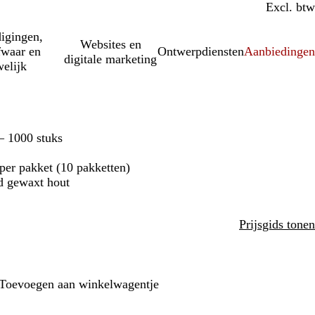
Incl. btw
Excl. btw
igingen,
Websites en
fwaar en
Ontwerpdiensten
Aanbiedinge
digitale marketing
elijk
– 1000 stuks
 per pakket (10 pakketten)
d gewaxt hout
Prijsgids tonen
Toevoegen aan winkelwagentje