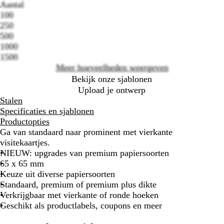
Aantal
100
Loading
250
options
500
1000
1500
Meer hoeveelheden weergeven
Bekijk onze sjablonen
Upload je ontwerp
Stalen
Specificaties en sjablonen
Productopties
Ga van standaard naar prominent met vierkante
visitekaartjes.
NIEUW: upgrades van premium papiersoorten
65 x 65 mm
Keuze uit diverse papiersoorten
Standaard, premium of premium plus dikte
Verkrijgbaar met vierkante of ronde hoeken
Geschikt als productlabels, coupons en meer