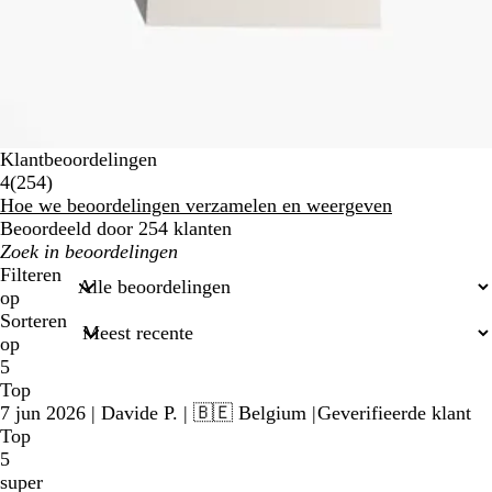
Klantbeoordelingen
254
4
(
254
)
beoordelingen
Hoe we beoordelingen verzamelen en weergeven
Beoordeeld door 254 klanten
Mijn
zoekopdrachten
Filteren
op
Sorteren
op
5
Top
7 jun 2026
|
Davide P.
| 🇧🇪 Belgium
|
Geverifieerde klant
Top
5
super