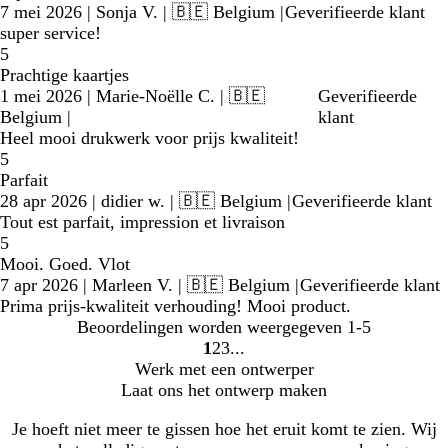
7 mei 2026
|
Sonja V.
| 🇧🇪 Belgium
|
Geverifieerde klant
super service!
5
Prachtige kaartjes
1 mei 2026
|
Marie-Noëlle C.
| 🇧🇪
Geverifieerde
Belgium
|
klant
Heel mooi drukwerk voor prijs kwaliteit!
5
Parfait
28 apr 2026
|
didier w.
| 🇧🇪 Belgium
|
Geverifieerde klant
Tout est parfait, impression et livraison
5
Mooi. Goed. Vlot
7 apr 2026
|
Marleen V.
| 🇧🇪 Belgium
|
Geverifieerde klant
Prima prijs-kwaliteit verhouding! Mooi product.
Beoordelingen worden weergegeven
1-5
1
2
3
Naar
Naar
Naar
Werk met een ontwerper
pagina
pagina
pagina
Laat ons het ontwerp maken
Je hoeft niet meer te gissen hoe het eruit komt te zien. Wij