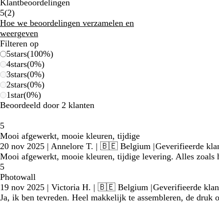
Klantbeoordelingen
2
5
(
2
)
beoordelingen
Hoe we beoordelingen verzamelen en
weergeven
Filteren op
5
stars
(
100
%)
4
stars
(
0
%)
3
stars
(
0
%)
2
stars
(
0
%)
1
star
(
0
%)
Beoordeeld door 2 klanten
5
Mooi afgewerkt, mooie kleuren, tijdige
20 nov 2025
|
Annelore T.
| 🇧🇪 Belgium
|
Geverifieerde kla
Mooi afgewerkt, mooie kleuren, tijdige levering. Alles zoals 
5
Photowall
19 nov 2025
|
Victoria H.
| 🇧🇪 Belgium
|
Geverifieerde klan
Ja, ik ben tevreden. Heel makkelijk te assembleren, de druk 