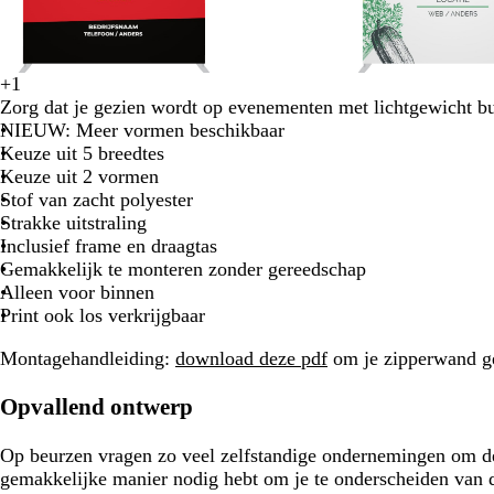
t
w
g
g
b
r
r
l
i
i
a
w
b
w
d
c
+
1
j
j
u
g
w
r
w
w
i
e
i
o
r
Zorg dat je gezien wordt op evenementen met lichtgewicht b
s
s
w
e
i
o
i
i
t
i
t
n
è
NIEUW:
Meer vormen beschikbaar
e
t
o
t
t
g
k
m
Keuze uit 5 breedtes
l
d
e
e
e
Keuze uit 2 vormen
r
Stof van zacht polyester
g
Strakke uitstraling
r
Inclusief frame en draagtas
i
Gemakkelijk te monteren zonder gereedschap
j
Alleen voor binnen
s
Print ook los verkrijgbaar
Montagehandleiding:
download deze pdf
om je zipperwand ge
Opvallend ontwerp
Op beurzen vragen zo veel zelfstandige ondernemingen om de
gemakkelijke manier nodig hebt om je te onderscheiden van 