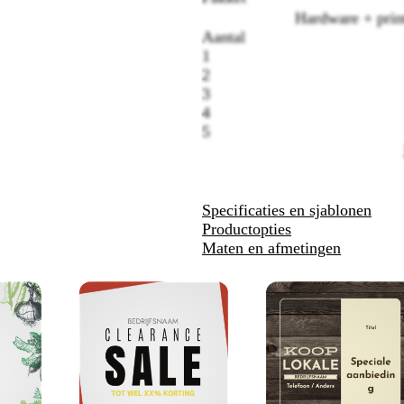
Hardware + prin
Aantal
1
2
3
4
5
Specificaties en sjablonen
Productopties
Maten en afmetingen