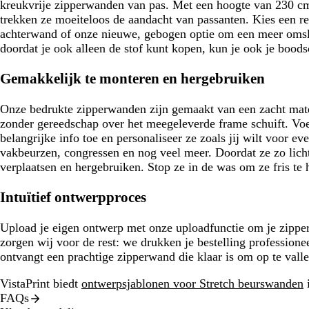
kreukvrije zipperwanden van pas. Met een hoogte van 230 cm 
trekken ze moeiteloos de aandacht van passanten. Kies een r
achterwand of onze nieuwe, gebogen optie om een meer omslu
doordat je ook alleen de stof kunt kopen, kun je ook je bood
Gemakkelijk te monteren en hergebruiken
Onze bedrukte zipperwanden zijn gemaakt van een zacht mate
zonder gereedschap over het meegeleverde frame schuift. Vo
belangrijke info toe en personaliseer ze zoals jij wilt voor ev
vakbeurzen, congressen en nog veel meer. Doordat ze zo licht
verplaatsen en hergebruiken. Stop ze in de was om ze fris te
Intuïtief ontwerpproces
Upload je eigen ontwerp met onze uploadfunctie om je zipp
zorgen wij voor de rest: we drukken je bestelling professione
ontvangt een prachtige zipperwand die klaar is om op te valle
VistaPrint biedt
ontwerpsjablonen voor Stretch beurswanden
i
FAQs