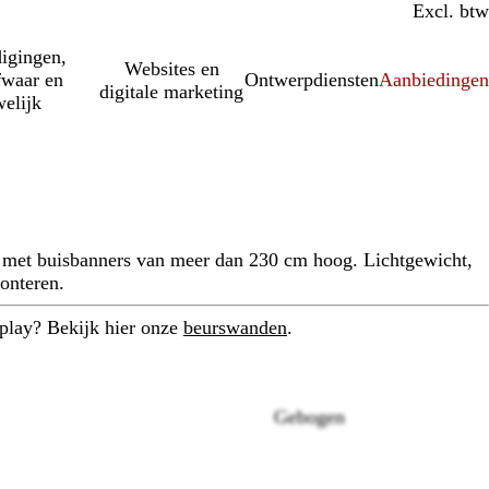
Incl. btw
Excl. btw
igingen,
Websites en
fwaar en
Ontwerpdiensten
Aanbiedinge
digitale marketing
elijk
 met buisbanners van meer dan 230 cm hoog. Lichtgewicht,
onteren.
splay? Bekijk hier onze
beurswanden
.
Gebogen