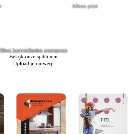
t
Alleen print
Loading
options
Meer hoeveelheden weergeven
Bekijk onze sjablonen
Upload je ontwerp