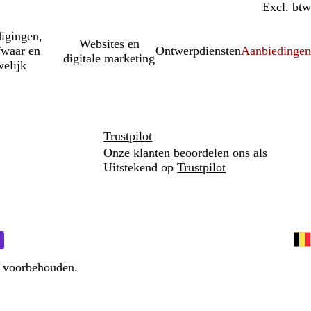
Incl. btw
Excl. btw
igingen,
Websites en
fwaar en
Ontwerpdiensten
Aanbiedinge
digitale marketing
elijk
Trustpilot
Onze klanten beoordelen ons als
Uitstekend op
Trustpilot
n voorbehouden.