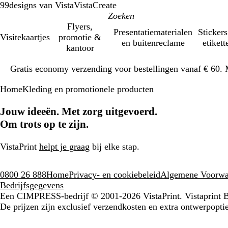
99designs van Vista
VistaCreate
Flyers,
Presentatiematerialen
Stickers
Visitekaartjes
promotie &
en buitenreclame
etikett
kantoor
Dia
Gratis economy verzending voor bestellingen vanaf € 60. 
1
van
Home
Kleding en promotionele producten
1
Jouw ideeën. Met zorg uitgevoerd.
Om trots op te zijn.
VistaPrint
helpt je graag
bij elke stap.
0800 26 888
Home
Privacy- en cookiebeleid
Algemene Voorwa
Bedrijfsgegevens
Een CIMPRESS-bedrijf
© 2001-2026 VistaPrint. Vistaprint
De prijzen zijn exclusief verzendkosten en extra ontwerpoptie