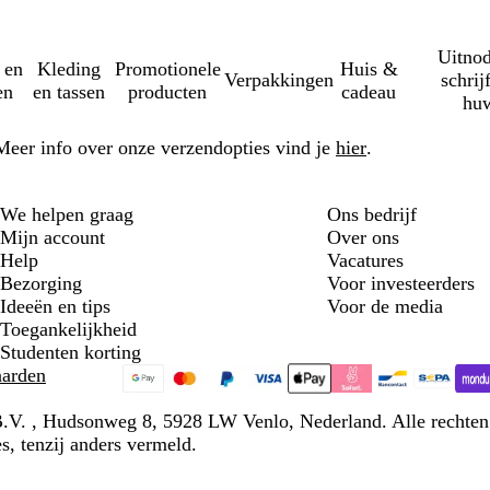
Uitnod
 en
Kleding
Promotionele
Huis &
Verpakkingen
schrij
en
en tassen
producten
cadeau
huw
Meer info over onze verzendopties vind je
hier
.
We helpen graag
Ons bedrijf
Mijn account
Over ons
Help
Vacatures
Bezorging
Voor investeerders
Ideeën en tips
Voor de media
Toegankelijkheid
Studenten korting
arden
 B.V. , Hudsonweg 8, 5928 LW Venlo, Nederland. Alle rechte
s, tenzij anders vermeld.