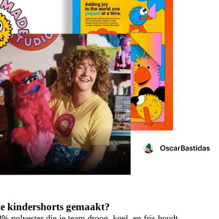
kte kindershorts gemaakt?
0% polyester die je team droog, koel, en fris houdt.