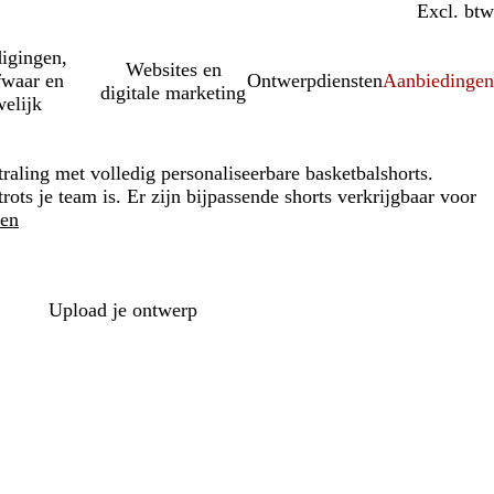
Incl. btw
Excl. btw
igingen,
Websites en
fwaar en
Ontwerpdiensten
Aanbiedinge
digitale marketing
elijk
straling met volledig personaliseerbare basketbalshorts.
ots je team is. Er zijn bijpassende shorts verkrijgbaar voor
ken
Loading
options
Upload je ontwerp