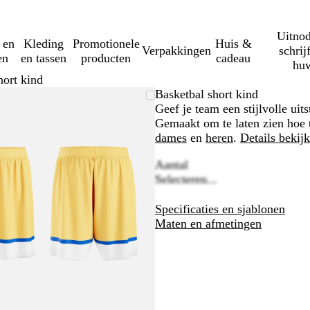
Uitnod
 en
Kleding
Promotionele
Huis &
Verpakkingen
schrij
en
en tassen
producten
cadeau
huw
hort kind
Zoombare
Gezoomd
Gebruik
Klik
Basketbal short kind
afbeelding
tot
plus-
om
Geef je team een stijlvolle uit
minimum
en
uit
Gemaakt om te laten zien hoe tr
mintoetsen
te
dames
en
heren
.
Details bekij
om
vouwen
Aantal
te
Selecteren...
zoomen
en
Specificaties en sjablonen
pijltjestoetsen
Maten en afmetingen
om
te
zwenken