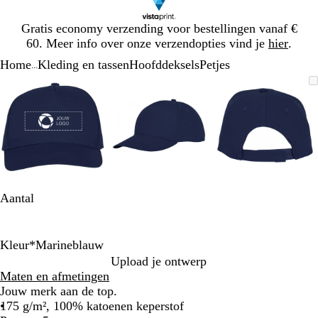
Dia
Gratis economy verzending voor bestellingen vanaf €
1
60. Meer info over onze verzendopties vind je
hier
.
van
Home
Kleding en tassen
Hoofddeksels
Petjes
1
...
Dia
Zoombare
Gezoomd
Gebruik
Klik
Zoombare
Gezoomd
Gebruik
Klik
Zoombare
Gezoomd
Gebruik
Klik
1
afbeelding
tot
plus-
om
afbeelding
tot
plus-
om
afbeelding
tot
plus-
om
van
minimum
en
uit
minimum
en
uit
minimum
en
uit
3
mintoetsen
te
mintoetsen
te
mintoetse
te
om
vouwen
om
vouwen
om
vouwen
te
te
te
zoomen
zoomen
zoomen
en
en
en
pijltjestoetsen
pijltjestoetsen
pijltjestoe
Aantal
om
om
om
te
te
te
zwenken
zwenken
zwenken
Kleur
*
Marineblauw
E
W
M
Upload je ontwerp
g
i
a
Maten en afmetingen
a
t
r
Jouw merk aan de top.
a
i
175 g/m², 100% katoenen keperstof