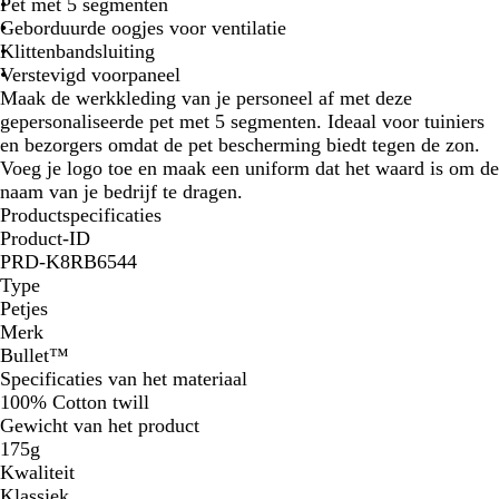
l
n
Pet met 5 segmenten
z
e
Geborduurde oogjes voor ventilatie
w
b
Klittenbandsluiting
a
l
Verstevigd voorpaneel
r
a
Maak de werkkleding van je personeel af met deze
t
u
gepersonaliseerde pet met 5 segmenten. Ideaal voor tuiniers
w
en bezorgers omdat de pet bescherming biedt tegen de zon.
Voeg je logo toe en maak een uniform dat het waard is om de
naam van je bedrijf te dragen.
Productspecificaties
Product-ID
PRD-K8RB6544
Type
Petjes
Merk
Bullet™
Specificaties van het materiaal
100% Cotton twill
Gewicht van het product
175g
Kwaliteit
Klassiek