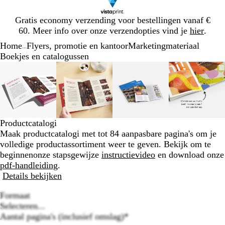
Dia
Gratis economy verzending voor bestellingen vanaf €
1
60. Meer info over onze verzendopties vind je
hier
.
van
Home
Flyers, promotie en kantoor
Marketingmateriaal
1
...
Boekjes en catalogussen
Dia
Zoombare
Gezoomd
Gebruik
Klik
Zoombare
Gezoomd
Gebruik
Klik
Zoombare
Gezoomd
Gebruik
Klik
Zoomba
Gezoo
Gebrui
Klik
1
afbeelding
tot
plus-
om
afbeelding
tot
plus-
om
afbeelding
tot
plus-
om
afbeeld
tot
plus-
om
van
minimum
en
uit
minimum
en
uit
minimum
en
uit
minim
en
uit
4
mintoetsen
te
mintoetsen
te
mintoetsen
te
mintoet
te
om
vouwen
om
vouwen
om
vouwen
om
vouwen
te
te
te
te
Productcatalogi
zoomen
zoomen
zoomen
zoomen
Maak productcatalogi met tot 84 aanpasbare pagina's om je
en
en
en
en
volledige productassortiment weer te geven. Bekijk om te
pijltjestoetsen
pijltjestoetsen
pijltjestoetsen
pijltjes
beginnen
onze stapsgewijze
instructievideo
en download onze
om
om
om
om
pdf-handleiding
.
te
te
te
te
Details bekijken
zwenken
zwenken
zwenken
zwenke
Formaat
Selecteren...
Aantal pagina's (inclusief omslag)
*