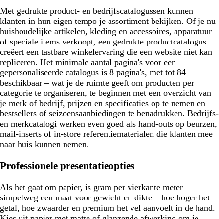
Met gedrukte product- en bedrijfscatalogussen kunnen
klanten in hun eigen tempo je assortiment bekijken. Of je nu
huishoudelijke artikelen, kleding en accessoires, apparatuur
of speciale items verkoopt, een gedrukte productcatalogus
creëert een tastbare winkelervaring die een website niet kan
repliceren. Het minimale aantal pagina's voor een
gepersonaliseerde catalogus is 8 pagina's, met tot 84
beschikbaar – wat je de ruimte geeft om producten per
categorie te organiseren, te beginnen met een overzicht van
je merk of bedrijf, prijzen en specificaties op te nemen en
bestsellers of seizoensaanbiedingen te benadrukken. Bedrijfs-
en merkcatalogi werken even goed als hand-outs op beurzen,
mail-inserts of in-store referentiematerialen die klanten mee
naar huis kunnen nemen.
Professionele presentatieopties
Als het gaat om papier, is gram per vierkante meter
simpelweg een maat voor gewicht en dikte – hoe hoger het
getal, hoe zwaarder en premium het vel aanvoelt in de hand.
Kies uit papier met matte of glanzende afwerking om je