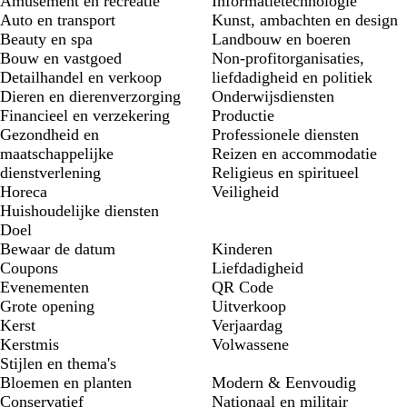
Amusement en recreatie
Informatietechnologie
Auto en transport
Kunst, ambachten en design
Beauty en spa
Landbouw en boeren
Bouw en vastgoed
Non-profitorganisaties,
Detailhandel en verkoop
liefdadigheid en politiek
Dieren en dierenverzorging
Onderwijsdiensten
Financieel en verzekering
Productie
Gezondheid en
Professionele diensten
maatschappelijke
Reizen en accommodatie
dienstverlening
Religieus en spiritueel
Horeca
Veiligheid
Huishoudelijke diensten
Doel
Bewaar de datum
Kinderen
Coupons
Liefdadigheid
Evenementen
QR Code
Grote opening
Uitverkoop
Kerst
Verjaardag
Kerstmis
Volwassene
Stijlen en thema's
Bloemen en planten
Modern & Eenvoudig
Conservatief
Nationaal en militair