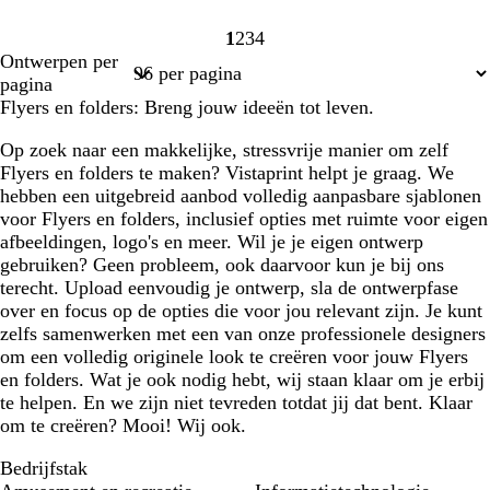
1
2
3
4
Pagina
Pagina
Pagina
Pagina
Ontwerpen per
1
2
3
4
pagina
Flyers en folders: Breng jouw ideeën tot leven.
Op zoek naar een makkelijke, stressvrije manier om zelf
Flyers en folders te maken? Vistaprint helpt je graag. We
hebben een uitgebreid aanbod volledig aanpasbare sjablonen
voor Flyers en folders, inclusief opties met ruimte voor eigen
afbeeldingen, logo's en meer. Wil je je eigen ontwerp
gebruiken? Geen probleem, ook daarvoor kun je bij ons
terecht. Upload eenvoudig je ontwerp, sla de ontwerpfase
over en focus op de opties die voor jou relevant zijn. Je kunt
zelfs samenwerken met een van onze professionele designers
om een volledig originele look te creëren voor jouw Flyers
en folders. Wat je ook nodig hebt, wij staan klaar om je erbij
te helpen. En we zijn niet tevreden totdat jij dat bent. Klaar
om te creëren? Mooi! Wij ook.
Bedrijfstak