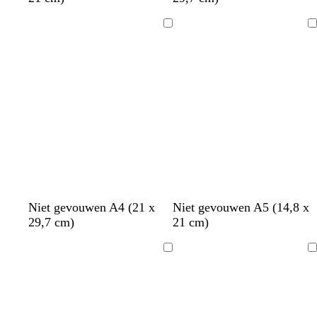
Bezig
Bezig
met
met
laden
laden
w
w
w
w
w
Niet gevouwen A4 (21 x
Niet gevouwen A5 (14,8 x
i
i
i
i
i
29,7 cm)
21 cm)
t
t
t
t
t
Bezig
Bezig
met
met
laden
laden