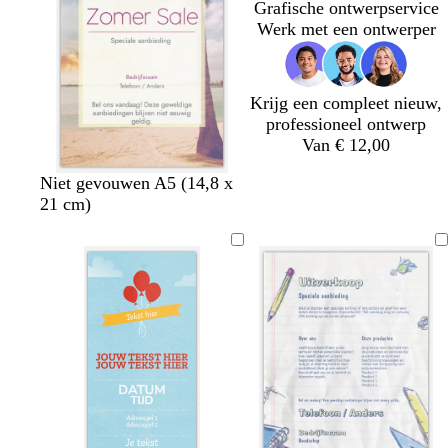
Grafische ontwerpservice
i
Werk met een ontwerper
m
g
r
o
Krijg een compleet nieuw,
e
professioneel ontwerp
n
Van € 12,00
Niet gevouwen A5 (14,8 x
21 cm)