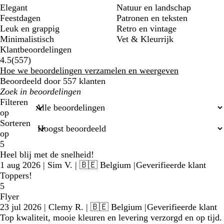
Elegant
Natuur en landschap
Feestdagen
Patronen en teksten
Leuk en grappig
Retro en vintage
Minimalistisch
Vet & Kleurrijk
Klantbeoordelingen
557
4.5
(
557
)
beoordelingen
Hoe we beoordelingen verzamelen en weergeven
Beoordeeld door 557 klanten
Mijn
zoekopdrachten
Filteren
op
Sorteren
op
5
Heel blij met de snelheid!
1 aug 2026
|
Sim V.
| 🇧🇪 Belgium
|
Geverifieerde klant
Toppers!
5
Flyer
23 jul 2026
|
Clemy R.
| 🇧🇪 Belgium
|
Geverifieerde klant
Top kwaliteit, mooie kleuren en levering verzorgd en op tijd.