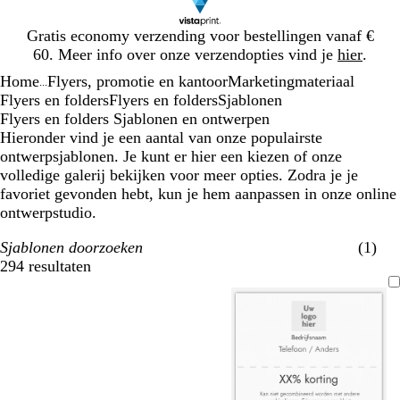
Dia
Gratis economy verzending voor bestellingen vanaf €
1
60. Meer info over onze verzendopties vind je
hier
.
van
Home
Flyers, promotie en kantoor
Marketingmateriaal
1
...
Flyers en folders
Flyers en folders
Sjablonen
Flyers en folders Sjablonen en ontwerpen
Hieronder vind je een aantal van onze populairste
ontwerpsjablonen. Je kunt er hier een kiezen of onze
volledige galerij bekijken voor meer opties. Zodra je je
favoriet gevonden hebt, kun je hem aanpassen in onze online
ontwerpstudio.
Sjablonen doorzoeken
(1)
294 resultaten
Filters