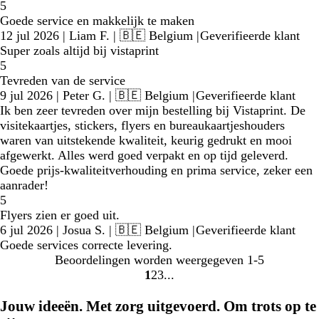
5
Goede service en makkelijk te maken
12 jul 2026
|
Liam F.
| 🇧🇪 Belgium
|
Geverifieerde klant
Super zoals altijd bij vistaprint
5
Tevreden van de service
9 jul 2026
|
Peter G.
| 🇧🇪 Belgium
|
Geverifieerde klant
Ik ben zeer tevreden over mijn bestelling bij Vistaprint. De
visitekaartjes, stickers, flyers en bureaukaartjeshouders
waren van uitstekende kwaliteit, keurig gedrukt en mooi
afgewerkt. Alles werd goed verpakt en op tijd geleverd.
Goede prijs-kwaliteitverhouding en prima service, zeker een
aanrader!
5
Flyers zien er goed uit.
6 jul 2026
|
Josua S.
| 🇧🇪 Belgium
|
Geverifieerde klant
Goede services correcte levering.
Beoordelingen worden weergegeven
1-5
1
2
3
Naar
Naar
Naar
pagina
pagina
pagina
Jouw ideeën. Met zorg uitgevoerd. Om trots op te