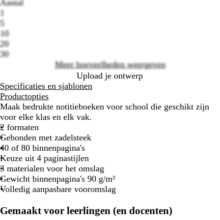
Aantal
Loading
1
options
5
10
20
30
Meer hoeveelheden weergeven
Upload je ontwerp
Specificaties en sjablonen
Productopties
Maak bedrukte notitieboeken voor school die geschikt zijn
voor elke klas en elk vak.
2 formaten
Gebonden met zadelsteek
40 of 80 binnenpagina's
Keuze uit 4 paginastijlen
3 materialen voor het omslag
Gewicht binnenpagina's 90 g/m²
Volledig aanpasbare vooromslag
Gemaakt voor leerlingen (en docenten)