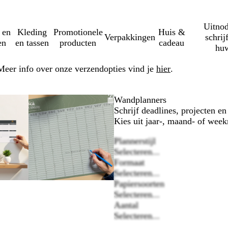
Uitnod
 en
Kleding
Promotionele
Huis &
Verpakkingen
schrij
en
en tassen
producten
cadeau
huw
Meer info over onze verzendopties vind je
hier
.
mbare
zoomd
ruik
k
Zoombare
Gezoomd
Gebruik
Klik
Wandplanners
eelding
-
afbeelding
tot
plus-
om
Schrijf deadlines, projecten e
nimum
minimum
en
uit
Kies uit jaar-, maand- of week
toetsen
mintoetsen
te
Plannerstijl
wen
om
vouwen
Selecteren...
te
Formaat
men
zoomen
Selecteren...
en
Papiersoorten
tjestoetsen
pijltjestoetsen
Selecteren...
om
Aantal
te
Selecteren...
nken
zwenken