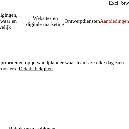
Incl. btw
Excl. btw
igingen,
Websites en
fwaar en
Ontwerpdiensten
Aanbiedinge
digitale marketing
elijk
n prioriteiten op je wandplanner waar teams ze elke dag zien.
roosters.
Details bekijken
Loading
options
Bekijk onze sjablonen