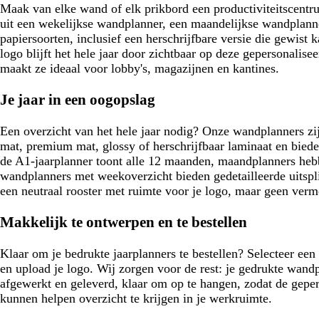
e
Maak van elke wand of elk prikbord een productiviteitscentr
n
uit een wekelijkse wandplanner, een maandelijkse wandplanner
papiersoorten, inclusief een herschrijfbare versie die gewist
logo blijft het hele jaar door zichtbaar op deze gepersonalis
maakt ze ideaal voor lobby's, magazijnen en kantines.
Je jaar in een oogopslag
Een overzicht van het hele jaar nodig? Onze wandplanners zij
mat, premium mat, glossy of herschrijfbaar laminaat en biede
de A1-jaarplanner toont alle 12 maanden, maandplanners heb
wandplanners met weekoverzicht bieden gedetailleerde uitspl
een neutraal rooster met ruimte voor je logo, maar geen verm
Makkelijk te ontwerpen en te bestellen
Klaar om je bedrukte jaarplanners te bestellen? Selecteer een 
en upload je logo. Wij zorgen voor de rest: je gedrukte wand
afgewerkt en geleverd, klaar om op te hangen, zodat de gepe
kunnen helpen overzicht te krijgen in je werkruimte.