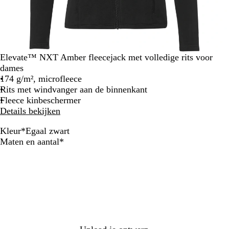
Elevate™ NXT Amber fleecejack met volledige rits voor
dames
174 g/m², microfleece
Rits met windvanger aan de binnenkant
Fleece kinbeschermer
Details bekijken
Kleur
*
Egaal zwart
W
E
M
S
N
Verplicht
Maten en aantal
*
i
g
a
t
X
t
a
r
o
T
a
i
r
-
l
n
m
b
z
e
g
l
w
b
r
a
a
l
i
u
r
a
j
w