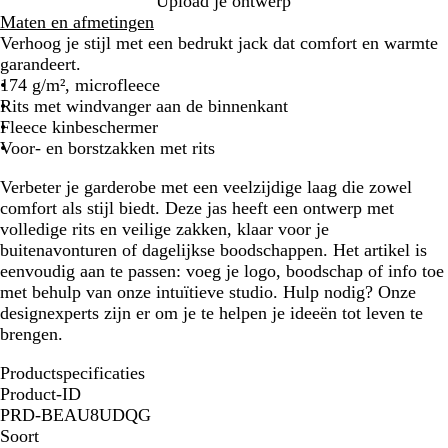
Upload je ontwerp
t
u
s
Maten en afmetingen
w
Verhoog je stijl met een bedrukt jack dat comfort en warmte
garandeert.
174 g/m², microfleece
Rits met windvanger aan de binnenkant
Fleece kinbeschermer
Voor- en borstzakken met rits
Verbeter je garderobe met een veelzijdige laag die zowel
comfort als stijl biedt. Deze jas heeft een ontwerp met
volledige rits en veilige zakken, klaar voor je
buitenavonturen of dagelijkse boodschappen. Het artikel is
eenvoudig aan te passen: voeg je logo, boodschap of info toe
met behulp van onze intuïtieve studio. Hulp nodig? Onze
designexperts zijn er om je te helpen je ideeën tot leven te
brengen.
Productspecificaties
Product-ID
PRD-BEAU8UDQG
Soort