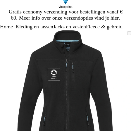
Dia
Gratis economy verzending voor bestellingen vanaf €
1
60. Meer info over onze verzendopties vind je
hier
.
van
Home
Kleding en tassen
Jacks en vesten
Fleece & gebreid
1
...
Dia
Zoombare
Gezoomd
Gebruik
Klik
1
afbeelding
tot
plus-
om
van
minimum
en
uit
1
mintoetsen
te
om
vouwen
te
zoomen
en
pijltjestoetsen
om
te
zwenken