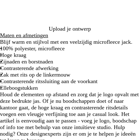
l
n
a
z
e
a
w
b
t
a
l
r
r
a
o
Upload je ontwerp
t
u
o
Maten en afmetingen
w
d
Blijf warm en stijlvol met een veelzijdig microfleece jack.
100% polyester, microfleece
Hoge kraag
Zijnaden en borstnaden
Contrasterende afwerking
Zak met rits op de linkermouw
Contrasterende ritssluiting aan de voorkant
Elleboogstukken
Houd de elementen op afstand en zorg dat je logo opvalt met
deze bedrukte jas. Of je nu boodschappen doet of naar
kantoor gaat, de hoge kraag en contrasterende ritsdetails
voegen een vleugje verfijning toe aan je casual look. Het
artikel is eenvoudig aan te passen - voeg je logo, boodschap
of info toe met behulp van onze intuïtieve studio. Hulp
nodig? Onze designexperts zijn er om je te helpen je ideeën