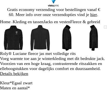
Dia
Gratis economy verzending voor bestellingen vanaf €
1
60. Meer info over onze verzendopties vind je
hier
.
van
Home
Kleding en tassen
Jacks en vesten
Fleece & gebreid
1
...
Dia
Zoombare
Gezoomd
Gebruik
Klik
Zoombare
Gezoomd
Gebruik
Klik
Zoombare
Gezoomd
Gebruik
Klik
Zoomba
Gezoo
Gebrui
Klik
1
afbeelding
tot
plus-
om
afbeelding
tot
plus-
om
afbeelding
tot
plus-
om
afbeeld
tot
plus-
om
van
minimum
en
uit
minimum
en
uit
minimum
en
uit
minim
en
uit
4
mintoetsen
te
mintoetsen
te
mintoetsen
te
mintoet
te
om
vouwen
om
vouwen
om
vouwen
om
vouwen
te
te
te
te
Roly® Luciane fleece jas met volledige rits
zoomen
zoomen
zoomen
zoomen
Voeg warmte toe aan je winterkleding met dit bedrukte jack.
en
en
en
en
Voorzien van een hoge kraag, contrasterende ritszakken en
pijltjestoetsen
pijltjestoetsen
pijltjestoetsen
pijltjes
elleboogstukken voor dagelijks comfort en duurzaamheid.
om
om
om
om
Details bekijken
te
te
te
te
zwenken
zwenken
zwenken
zwenke
Kleur
*
Egaal zwart
E
M
G
Verplicht
Maten en aantal
*
g
a
r
a
r
a
a
i
n