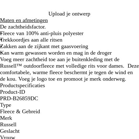
k
x
o
r
g
g
r
n
i
r
r
Upload je ontwerp
o
i
n
o
i
Maten en afmetingen
o
n
e
e
j
De zachtheidsfactor.
d
g
b
n
s
Fleece van 100% anti-pluis polyester
s
l
Trekkoordjes aan alle ritsen
b
a
Zakken aan de zijkant met gaasvoering
l
u
Kan warm gewassen worden en mag in de droger
a
w
Voeg meer zachtheid toe aan je buitenkleding met de
u
Russell™ outdoorfleece met volledige rits voor dames. Deze
w
comfortabele, warme fleece beschermt je tegen de wind en
de kou. Voeg je logo toe en promoot je merk onderweg.
Productspecificaties
Product-ID
PRD-B26859DC
Type
Fleece & Gebreid
Merk
Russell
Geslacht
Vrouw