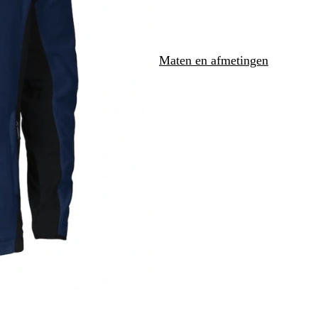
b
l
a
u
Maten en afmetingen
w