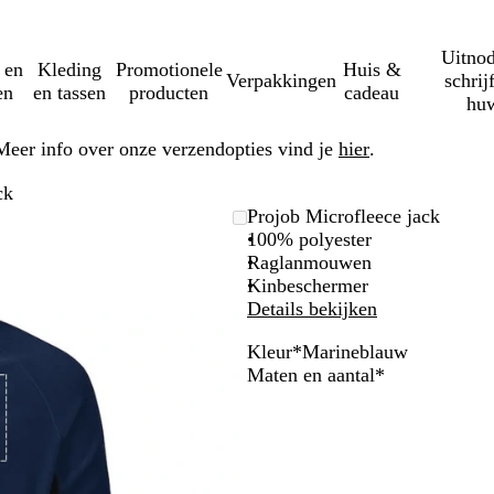
Uitnod
 en
Kleding
Promotionele
Huis &
Verpakkingen
schrij
en
en tassen
producten
cadeau
huw
Meer info over onze verzendopties vind je
hier
.
ck
Projob Microfleece jack
100% polyester
Raglanmouwen
Kinbeschermer
Details bekijken
Kleur
*
Marineblauw
M
R
Z
Verplicht
Maten en aantal
*
a
o
w
r
o
a
i
d
r
n
t
e