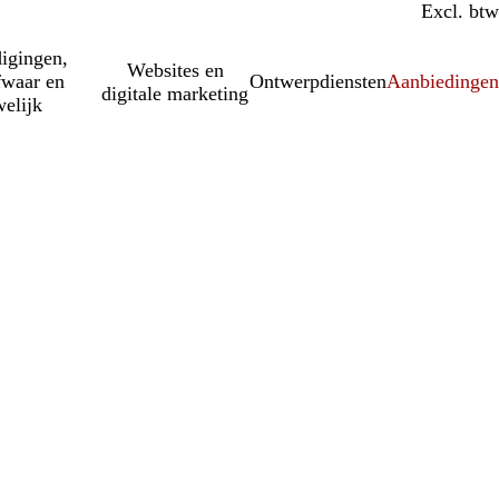
Incl. btw
Excl. btw
igingen,
Websites en
fwaar en
Ontwerpdiensten
Aanbiedinge
digitale marketing
elijk