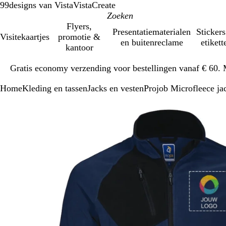
99designs van Vista
VistaCreate
Flyers,
Presentatiematerialen
Stickers
Visitekaartjes
promotie &
en buitenreclame
etikett
kantoor
Dia
Gratis economy verzending voor bestellingen vanaf € 60. 
1
van
Home
Kleding en tassen
Jacks en vesten
Projob Microfleece ja
1
Dia
Zoombare
Gezoomd
Gebruik
Klik
1
afbeelding
tot
plus-
om
van
minimum
en
uit
1
mintoetsen
te
om
vouwen
te
zoomen
en
pijltjestoetsen
om
te
zwenken