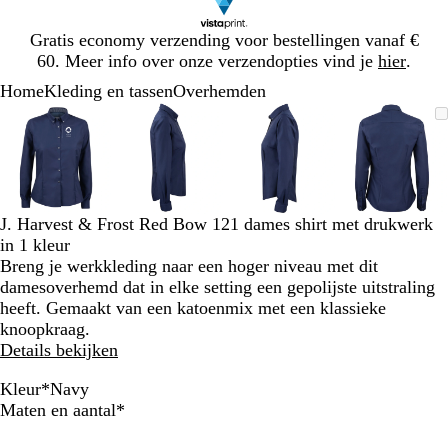
Dia
Gratis economy verzending voor bestellingen vanaf €
1
60. Meer info over onze verzendopties vind je
hier
.
van
Home
Kleding en tassen
Overhemden
1
Dia
Zoombare
Gezoomd
Gebruik
Klik
Zoombare
Gezoomd
Gebruik
Klik
Zoombare
Gezoomd
Gebruik
Klik
Zoomba
Gezoo
Gebrui
Klik
1
afbeelding
tot
plus-
om
afbeelding
tot
plus-
om
afbeelding
tot
plus-
om
afbeeld
tot
plus-
om
van
minimum
en
uit
minimum
en
uit
minimum
en
uit
minim
en
uit
4
mintoetsen
te
mintoetsen
te
mintoetsen
te
mintoet
te
om
vouwen
om
vouwen
om
vouwen
om
vouwen
te
te
te
te
J. Harvest & Frost Red Bow 121 dames shirt met drukwerk
zoomen
zoomen
zoomen
zoomen
in 1 kleur
en
en
en
en
Breng je werkkleding naar een hoger niveau met dit
pijltjestoetsen
pijltjestoetsen
pijltjestoetsen
pijltjes
damesoverhemd dat in elke setting een gepolijste uitstraling
om
om
om
om
heeft. Gemaakt van een katoenmix met een klassieke
te
te
te
te
knoopkraag.
zwenken
zwenken
zwenken
zwenke
Details bekijken
Kleur
*
Navy
W
B
S
N
Verplicht
Maten en aantal
*
h
l
k
a