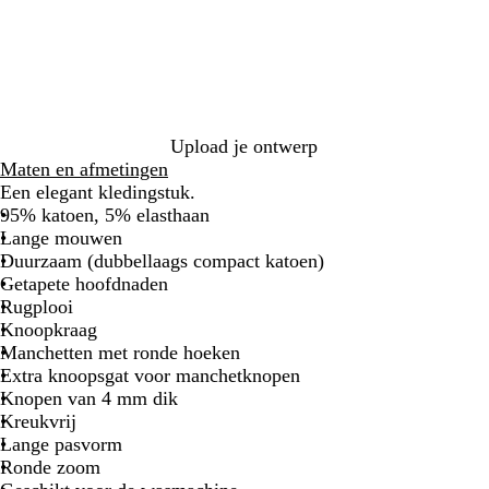
i
u
y
v
t
e
B
y
e
l
u
e
Upload je ontwerp
Maten en afmetingen
Een elegant kledingstuk.
95% katoen, 5% elasthaan
Lange mouwen
Duurzaam (dubbellaags compact katoen)
Getapete hoofdnaden
Rugplooi
Knoopkraag
Manchetten met ronde hoeken
Extra knoopsgat voor manchetknopen
Knopen van 4 mm dik
Kreukvrij
Lange pasvorm
Ronde zoom