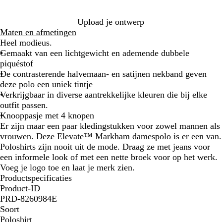
l
e
r
r
n
a
t
a
d
t
Upload je ontwerp
u
/
c
g
r
Maten en afmetingen
w
Z
i
r
a
Heel modieus.
/
w
e
i
c
Gemaakt van een lichtgewicht en ademende dubbele
A
a
t
j
i
piquéstof
n
r
s
e
De contrasterende halvemaan- en satijnen nekband geven
t
t
/
t
deze polo een uniek tintje
r
a
Verkrijgbaar in diverse aantrekkelijke kleuren die bij elke
a
n
outfit passen.
c
t
Knooppasje met 4 knopen
i
r
Er zijn maar een paar kledingstukken voor zowel mannen als
e
a
vrouwen. Deze Elevate™ Markham damespolo is er een van.
t
c
Poloshirts zijn nooit uit de mode. Draag ze met jeans voor
i
een informele look of met een nette broek voor op het werk.
e
Voeg je logo toe en laat je merk zien.
t
Productspecificaties
Product-ID
PRD-8260984E
Soort
Poloshirt