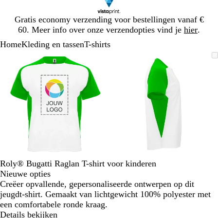
Dia
Gratis economy verzending voor bestellingen vanaf €
1
60. Meer info over onze verzendopties vind je
hier
.
van
Home
Kleding en tassen
T-shirts
1
Dia
Zoombare
Gezoomd
Gebruik
Klik
Zoombare
Gezoomd
Gebruik
Klik
1
afbeelding
tot
plus-
om
afbeelding
tot
plus-
om
van
minimum
en
uit
minimum
en
uit
2
mintoetsen
te
mintoetsen
te
om
vouwen
om
vouwen
te
te
zoomen
zoomen
en
en
pijltjestoetsen
pijltjestoetsen
om
om
te
te
Roly® Bugatti Raglan T-shirt voor kinderen
zwenken
zwenken
Nieuwe opties
Creëer opvallende, gepersonaliseerde ontwerpen op dit
jeugdt-shirt. Gemaakt van lichtgewicht 100% polyester met
een comfortabele ronde kraag.
Details bekijken