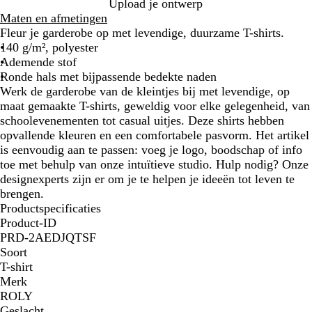
m
w
Upload je ontwerp
a
a
Maten en afmetingen
r
r
Fleur je garderobe op met levendige, duurzame T-shirts.
i
t
140 g/m², polyester
n
Ademende stof
e
Ronde hals met bijpassende bedekte naden
b
Werk de garderobe van de kleintjes bij met levendige, op
l
maat gemaakte T-shirts, geweldig voor elke gelegenheid, van
a
schoolevenementen tot casual uitjes. Deze shirts hebben
u
opvallende kleuren en een comfortabele pasvorm. Het artikel
w
is eenvoudig aan te passen: voeg je logo, boodschap of info
toe met behulp van onze intuïtieve studio. Hulp nodig? Onze
designexperts zijn er om je te helpen je ideeën tot leven te
brengen.
Productspecificaties
Product-ID
PRD-2AEDJQTSF
Soort
T-shirt
Merk
ROLY
Geslacht