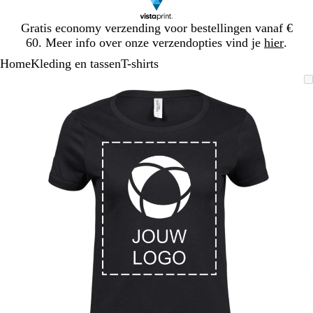
Dia
Gratis economy verzending voor bestellingen vanaf €
1
60. Meer info over onze verzendopties vind je
hier
.
van
Home
Kleding en tassen
T-shirts
1
Dia
Zoombare
Gezoomd
Gebruik
Klik
1
afbeelding
tot
plus-
om
van
minimum
en
uit
1
mintoetsen
te
om
vouwen
te
zoomen
en
pijltjestoetsen
om
te
zwenken