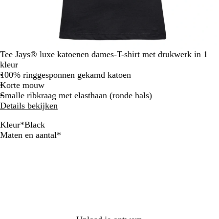
Tee Jays® luxe katoenen dames-T-shirt met drukwerk in 1
kleur
100% ringgesponnen gekamd katoen
Korte mouw
Smalle ribkraag met elasthaan (ronde hals)
Details bekijken
Kleur
*
Black
B
N
W
D
Verplicht
Maten en aantal
*
l
a
h
a
a
v
i
r
c
y
t
k
k
e
G
r
e
y