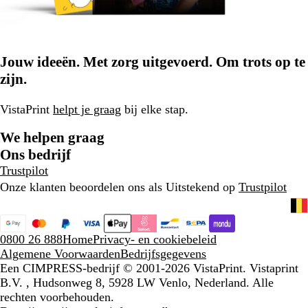
Jouw ideeën. Met zorg uitgevoerd. Om trots op te
zijn.
VistaPrint
helpt je graag
bij elke stap.
We helpen graag
Ons bedrijf
Trustpilot
Onze klanten beoordelen ons als Uitstekend op
Trustpilot
0800 26 888
Home
Privacy- en cookiebeleid
Algemene Voorwaarden
Bedrijfsgegevens
Een CIMPRESS-bedrijf
© 2001-2026 VistaPrint. Vistaprint
B.V. , Hudsonweg 8, 5928 LW Venlo, Nederland. Alle
rechten voorbehouden.