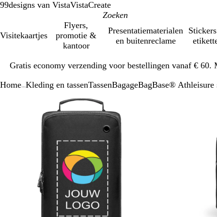
99designs van Vista
VistaCreate
Flyers,
Presentatiematerialen
Stickers
Visitekaartjes
promotie &
en buitenreclame
etikett
kantoor
Dia
Gratis economy verzending voor bestellingen vanaf € 60. 
1
van
Home
Kleding en tassen
Tassen
Bagage
BagBase® Athleisure s
1
...
Dia
Zoombare
Gezoomd
Gebruik
Klik
1
afbeelding
tot
plus-
om
van
minimum
en
uit
2
mintoetsen
te
om
vouwen
te
zoomen
en
pijltjestoetsen
om
te
zwenken