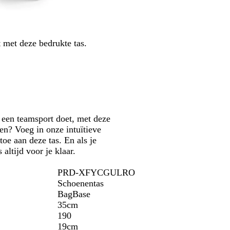
r
d
s
n
h
ê
o
n
t
e
s
s
s
l
e
j
r
i
m
i
e
n
e
k
e
a
a
e
g
 met deze bedrukte tas.
o
k
r
r
r
n
r
i
d
o
i
o
n
g
e
n
o
e
r
n
g
d
b
i
s
l
j
b
a
s
n een teamsport doet, met deze
l
u
len? Voeg in onze intuïtieve
a
w
toe aan deze tas. En als je
u
altijd voor je klaar.
w
PRD-XFYCGULRO
Schoenentas
BagBase
35cm
190
19cm