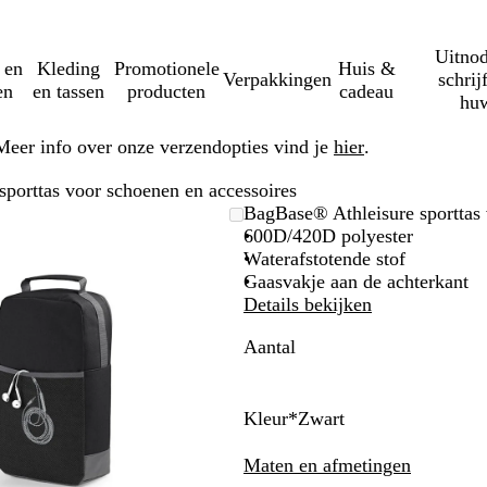
Uitnod
 en
Kleding
Promotionele
Huis &
Verpakkingen
schrij
en
en tassen
producten
cadeau
huw
Meer info over onze verzendopties vind je
hier
.
porttas voor schoenen en accessoires
Zoombare
Gezoomd
Gebruik
Klik
BagBase® Athleisure sporttas 
afbeelding
tot
plus-
om
600D/420D polyester
minimum
en
uit
Waterafstotende stof
mintoetsen
te
Gaasvakje aan de achterkant
om
vouwen
Details bekijken
te
Aantal
zoomen
en
pijltjestoetsen
om
Kleur
*
Zwart
te
Z
H
K
F
F
G
L
O
zwenken
w
e
l
r
u
e
i
r
Maten en afmetingen
a
l
a
a
c
m
m
a